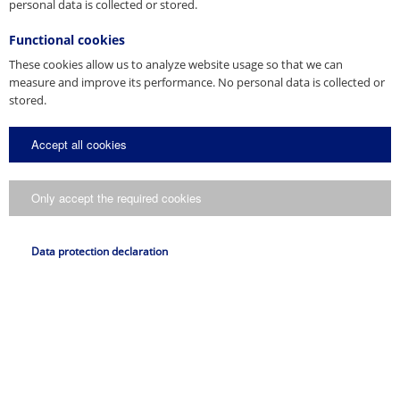
personal data is collected or stored.
Download
Download
Functional cookies
These cookies allow us to analyze website usage so that we can
measure and improve its performance. No personal data is collected or
stored.
Accept all cookies
* Pligtfelter
Send kopi til mig.
Only accept the required cookies
Jeg accepterer, at mine oplysninger bliver behandlet i henhold til deres
datasikkerhedserklæring
.
Data protection declaration
Send forespørgsel
CAD 3D
Elevator montering anker
3D-IFC
Download