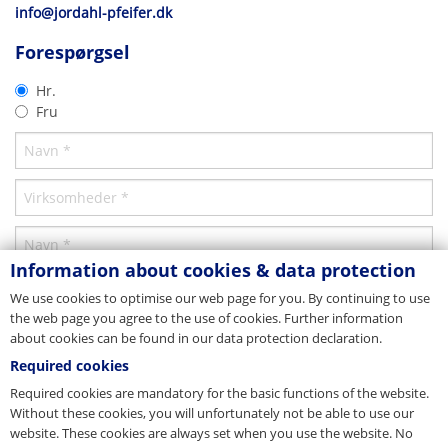
Produktbrochure
info@jordahl-pfeifer.dk
CAD 2D
Datterselskab
Anker til montering af elevatorer
Godkendelse
Forespørgsel
Mrz 22
Elevator montering anker
Generel byggeteknisk godkendelse (abZ)
2D-DXF
Hr.
Download
Download
Download
Fru
Information about cookies & data protection
We use cookies to optimise our web page for you. By continuing to use
the web page you agree to the use of cookies. Further information
about cookies can be found in our data protection declaration.
Required cookies
Required cookies are mandatory for the basic functions of the website.
CAD 3D
Monteringsvejledning
Without these cookies, you will unfortunately not be able to use our
Elevator montering anker
website. These cookies are always set when you use the website. No
3D-DWG