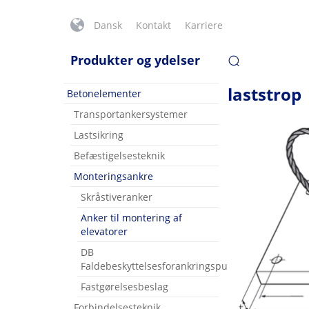
Dansk
Kontakt
Karriere
Produkter og ydelser
laststrop
Betonelementer
Transportankersystemer
Lastsikring
Befæstigelsesteknik
Monteringsankre
Skråstiveranker
Anker til montering af
elevatorer
DB
Faldebeskyttelsesforankringspunkt
Fastgørelsesbeslag
Forbindelsesteknik