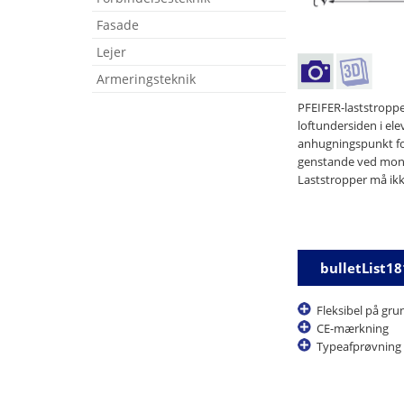
Fasade
Lejer
Armeringsteknik
PFEIFER-laststroppe
loftundersiden i el
anhugningspunkt for 
genstande ved monte
Laststropper må ikk
bulletList1
Fleksibel på gr
CE-mærkning
Typeafprøvning 