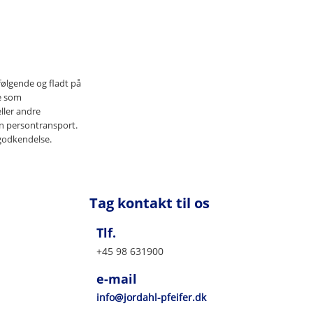
følgende og fladt på
de som
ller andre
en persontransport.
 godkendelse.
Tag kontakt til os
Tlf.
+45 98 631900
e-mail
info@jordahl-pfeifer.dk