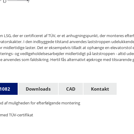
n LSG, der er certificeret af TÜV, er et anhugningspunkt, der monteres efter
evatorskakter. I den indbyggede tilstand anvendes laststroppen udelukken
midlertidige laster. Det er eksempelvis tilladt at ophænge en elevatorstol e
rings- og vedligeholdelsesarbejder midlertidigt på laststroppen - altid ud
e anvendes som faldsikring. Hertil fås alternativt øjekroge med tilsvarende
81082
Downloads
CAD
Kontakt
und af muligheden for efterfølgende montering
med TÜV-certifikat