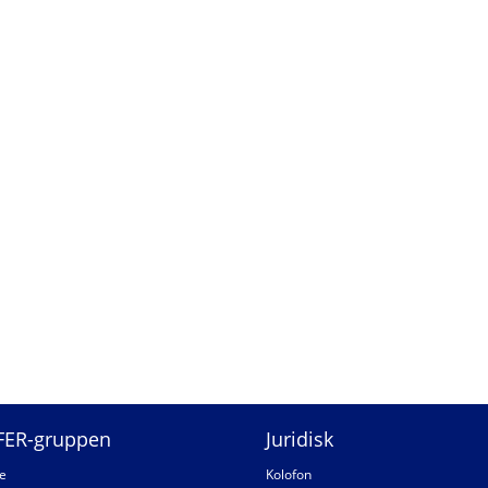
FER-gruppen
Juridisk
e
Kolofon