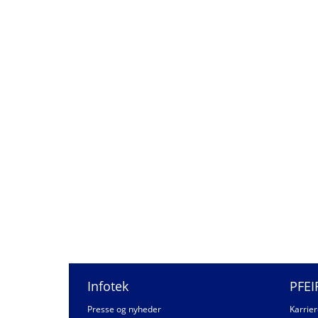
Infotek
PFEI
Presse og nyheder
Karrier