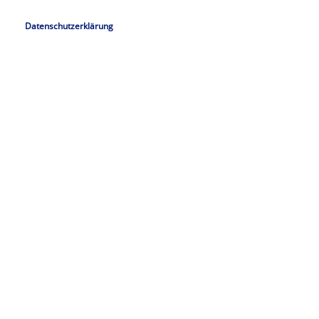
Datenschutzerklärung
Ich stimme zu, dass meine Angaben gemäß der
verarbeitet werden.
Datenschutzerklärung
Anfrage senden