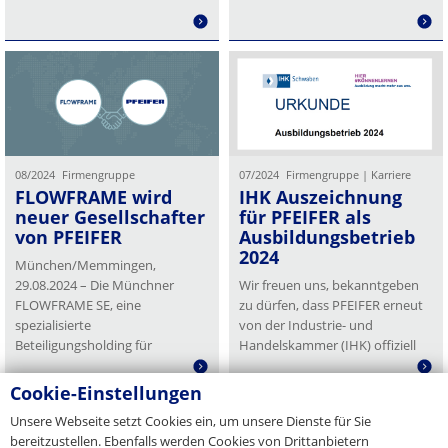
Verbindungen schafft und
Menschen zeigt, dass…
08/2024
Firmengruppe
07/2024
Firmengruppe | Karriere
FLOWFRAME wird
IHK Auszeichnung
neuer Gesellschafter
für PFEIFER als
von PFEIFER
Ausbildungsbetrieb
2024
München/Memmingen,
29.08.2024 – Die Münchner
Wir freuen uns, bekanntgeben
FLOWFRAME SE, eine
zu dürfen, dass PFEIFER erneut
spezialisierte
von der Industrie- und
Beteiligungsholding für
Handelskammer (IHK) offiziell
Unternehmen in
als anerkannter
Sondersituationen, hat die
Ausbildungsbetrieb 2024
Cookie-Einstellungen
...
Anteile an der PFEIFER Gruppe,
ausgezeichnet wurde. Diese
1
2
3
4
5
13
Unsere Webseite setzt Cookies ein, um unsere Dienste für Sie
einem Spezialisten für…
Ehrung ist ein…
bereitzustellen. Ebenfalls werden Cookies von Drittanbietern