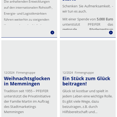
Die anhaltenden Entwicklungen
Schenken Sie Aufmerksamkeit. -
auf den internationalen Rohstoff-,
wir tun es auch.
Energie- und Logistikmärkten
Mit einer Spende von
5.000 Euro
führen weiterhin zu steigenden
unterstützt PFEIFER das
Kosten entlang der Lieferketten.
regionale Förderzentrum
Vor diesem Hintergrund sehen wir
Notker-Schule
in Memmingen,
uns…
eine Einrichtung der
Lebenshilfe…
12/2024
Firmengruppe
12/2024
Firmengruppe
Weihnachtsglocken
Ein Stück zum Glück
in Memmingen
beitragen!
Tradition seit 1955 – PFEIFER
Glück ist kostbar und spielt in
unterstützt die Privatinitiative
jedem Leben eine wichtige Rolle.
der Familie Martin im Auftrag
Es gibt viele Wege, dazu
des Stadtmarketings
beizutragen, z.B. durch
Memmingen
Hilfsbereitschaft und
Unterstützung, die