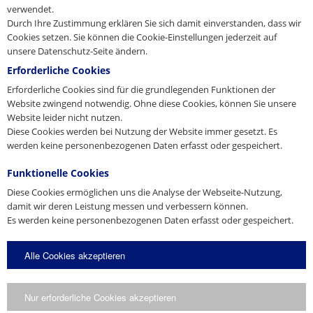
verwendet.
Pressekontakt
Durch Ihre Zustimmung erklären Sie sich damit einverstanden, dass wir
Cookies setzen. Sie können die Cookie-Einstellungen jederzeit auf
unsere Datenschutz-Seite ändern.
Sie sind Journalist, Medienvertreter oder Blogger und haben
Fragen zu unserem Unternehmen? Nehmen Sie Kontakt mit uns
Erforderliche Cookies
auf.
Erforderliche Cookies sind für die grundlegenden Funktionen der
E-Mail
Website zwingend notwendig. Ohne diese Cookies, können Sie unsere
Website leider nicht nutzen.
presse@pfeifer.de
Diese Cookies werden bei Nutzung der Website immer gesetzt. Es
Presse-Anfrage
werden keine personenbezogenen Daten erfasst oder gespeichert.
Funktionelle Cookies
Name
*
Diese Cookies ermöglichen uns die Analyse der Webseite-Nutzung,
damit wir deren Leistung messen und verbessern können.
Es werden keine personenbezogenen Daten erfasst oder gespeichert.
E-Mail
*
Alle Cookies akzeptieren
Anfrage
Nur erforderliche Cookies akzeptieren