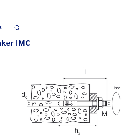
s
nker IMC