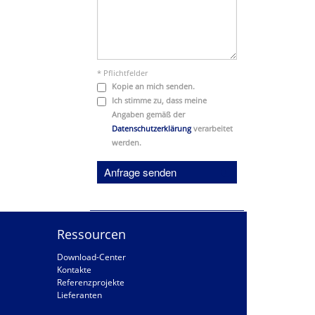
* Pflichtfelder
Kopie an mich senden.
Ich stimme zu, dass meine
Angaben gemäß der
Datenschutzerklärung
verarbeitet
werden.
Anfrage senden
Ressourcen
Download-Center
Kontakte
Referenzprojekte
Lieferanten