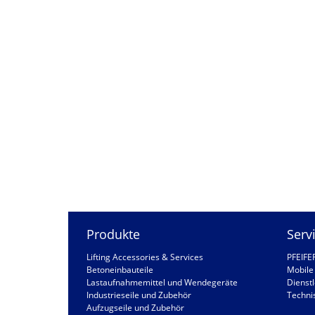
Produkte
Serv
Lifting Accessories & Services
PFEIFE
Betoneinbauteile
Mobile 
Lastaufnahmemittel und Wendegeräte
Dienstl
Industrieseile und Zubehör
Techni
Aufzugseile und Zubehör