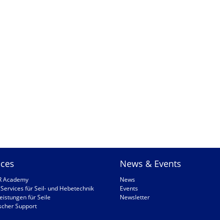
ices
News & Events
R Academy
News
Services für Seil- und Hebetechnik
Events
eistungen für Seile
Newsletter
scher Support