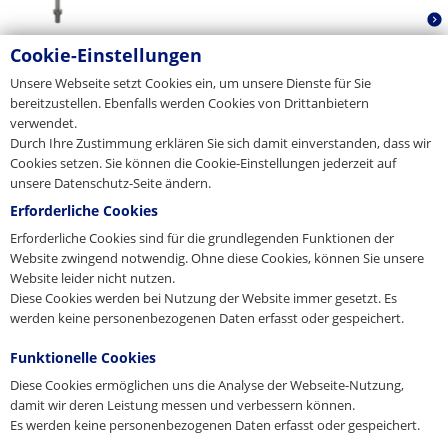
Cookie-Einstellungen
Spezialaufhänger
Unsere Webseite setzt Cookies ein, um unsere Dienste für Sie
bereitzustellen. Ebenfalls werden Cookies von Drittanbietern
Der Spezialaufhänger ist Bestandteil des
verwendet.
Gewindesystems und dient als Abheber. Aufgrund
Durch Ihre Zustimmung erklären Sie sich damit einverstanden, dass wir
seiner Druckplatte - und der...
Cookies setzen. Sie können die Cookie-Einstellungen jederzeit auf
unsere Datenschutz-Seite ändern.
Drehaufhänger
Erforderliche Cookies
Erforderliche Cookies sind für die grundlegenden Funktionen der
Der Drehaufhänger ist der universellste und
Website zwingend notwendig. Ohne diese Cookies, können Sie unsere
robusteste Abheber innerhalb des Gewindesystems.
Website leider nicht nutzen.
Der Drehteller richtet...
Diese Cookies werden bei Nutzung der Website immer gesetzt. Es
werden keine personenbezogenen Daten erfasst oder gespeichert.
Funktionelle Cookies
Diese Cookies ermöglichen uns die Analyse der Webseite-Nutzung,
damit wir deren Leistung messen und verbessern können.
Es werden keine personenbezogenen Daten erfasst oder gespeichert.