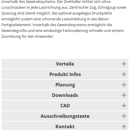
innerhalb des Gewindesystems. Der Drehteller richtet sich ohne
Losschrauben in jede Lastrichtung aus. Zentrischer Zug, Schrägzug sowie
Querzug sind damit möglich. Die optimal ausgelegte Druckplatte
ermöglicht zudem eine schonende Lasteinleitung in das Beton-
Fertigteilelement. Innerhalb des Gewindesystems ermöglicht die
Gewindegröße und eine eindeutige Farbcodierung schnelle und sichere
Zuordnung für den Anwender.
Vorteile
Freie Drehbarkeit ohne Gefahr des Herausdrehens unter Last
Produkt Infos
Druckplatte ermöglicht schonende Lasteinleitung in das Bauteil
Einbauart
Einfache Zuordnung der Größe durch Farbcodierung
Planung
Langlebigkeit durch robuste Bestandteile
Robuster Anschlagpunkt zum Heben von Betonelementen
Mögliche Belastungen
Downloads
Für alle Transportankergrößen lückenlos verfügbar
Einsetzbar für zentrischen Zug, Schräg- und Querzug
Tragfähigkeiten von 5 kN bis 200 kN
Neben Einwirkungen aus zentrischem Zug sind auch Belastungen durch
Abheber in einen einbetonierten Transportanker einschrauben -
Beschreibung
CAD
Für jede Anwendung eine Lösung
Schräg- sowie Querzug bis 90° lückenlos möglich.
Bauteil am Abheber anschlagen
Robustes Rundgewinde
Planung
Ausschreibungstexte
Farbcodierung
Farbe
Umfangreiches Zubehör
Planung
Kontakt
Rot