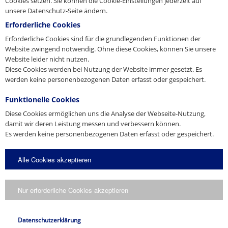
Dänemark
Cookies setzen. Sie können die Cookie-Einstellungen jederzeit auf
unsere Datenschutz-Seite ändern.
JORDAHL & PFEIFER Byggeteknik A/S
Automatikvej 1
Erforderliche Cookies
DK-2860 Søborg
Erforderliche Cookies sind für die grundlegenden Funktionen der
Tel. +45 98 631900
CAD 3D
Website zwingend notwendig. Ohne diese Cookies, können Sie unsere
Fax +45 98 631939
Produkt-Prospekt
Gewindesystem
Website leider nicht nutzen.
E-Mail
info@jordahl-pfeifer.dk
Gewindesystem
3D-DWG
Web
Diese Cookies werden bei Nutzung der Website immer gesetzt. Es
www.jordahl-pfeifer.dk
04/2026
werden keine personenbezogenen Daten erfasst oder gespeichert.
Vertriebstochter
Download
Download
Funktionelle Cookies
Rumänien
Diese Cookies ermöglichen uns die Analyse der Webseite-Nutzung,
SC PFEIFER Tehnica de Ancorare SRL
damit wir deren Leistung messen und verbessern können.
Jud.Sibiu,Mun.Sibiu,Strada Regele Ferdinand,Nr.6,Ap.3
Es werden keine personenbezogenen Daten erfasst oder gespeichert.
Produktinformation
RO-550200 Sibiu
Tel. +40 744 997 056
E-Mail
alexandru.lates@pfeifer.ro
Alle Cookies akzeptieren
Web
www.pfeifer.info/ro
Vertriebstochter
* Pflichtfelder
Nur erforderliche Cookies akzeptieren
Kopie an mich senden.
Spanien
Ich stimme zu, dass meine Angaben gemäß der
Datenschutzerklärung
verarbeitet werden.
PFEIFER Cables y Equipos de Elevación S.L.
Datenschutzerklärung
Avda. de los Pirineos, 25 – Nave 20, San Sebastián de los Reyes