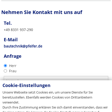
CE-Kennzeichnung
Deutschland
Nehmen Sie Kontakt mit uns auf
PFEIFER Bautechnik GmbH
Woringer Straße 11
Tel.
DE-87700 Memmingen
Vertrieb
+49 8331 937-290
Tel. +49 8331 937-290
E-Mail
bautechnik@pfeifer.de
E-Mail
CAD 2D
Web
pfeifer.info
Produkt-Prospekt
bautechnik@pfeifer.de
Gewindesystem
Ausschreibung
Stammhaus/Zentrale
Produktkatalog für Betoneinbauteile
2D-DXF
Anfrage
Alle Betoneinbauteile
Export
TXT
Download
Download
Herr
PFEIFER Bautechnik GmbH
Download
Frau
Woringer Straße 11
DE-87700 Memmingen
Vertrieb/Sales
Tel. +49 8331 937-290
Cookie-Einstellungen
E-Mail
export-bt@pfeifer.de
Unsere Webseite setzt Cookies ein, um unsere Dienste für Sie
Web
pfeifer.info
bereitzustellen. Ebenfalls werden Cookies von Drittanbietern
Stammhaus/Zentrale
verwendet.
Durch Ihre Zustimmung erklären Sie sich damit einverstanden, dass wir