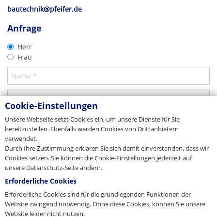
Produkt-Prospekt
bautechnik@pfeifer.de
Gewindesystem / Superankersystem
Ausschreibung
Stammhaus/Zentrale
Produktkatalog für Betoneinbauteile
3D-TEKLA
Anfrage
Alle Betoneinbauteile
Export
TXT
Download
Download
Herr
PFEIFER Bautechnik GmbH
Download
Frau
Woringer Straße 11
DE-87700 Memmingen
Vertrieb/Sales
Tel. +49 8331 937-290
E-Mail
export-bt@pfeifer.de
Web
pfeifer.info
Cookie-Einstellungen
Stammhaus/Zentrale
Unsere Webseite setzt Cookies ein, um unsere Dienste für Sie
bereitzustellen. Ebenfalls werden Cookies von Drittanbietern
Dänemark
verwendet.
Durch Ihre Zustimmung erklären Sie sich damit einverstanden, dass wir
JORDAHL & PFEIFER Byggeteknik A/S
Cookies setzen. Sie können die Cookie-Einstellungen jederzeit auf
Automatikvej 1
DK-2860 Søborg
unsere Datenschutz-Seite ändern.
Tel. +45 98 631900
CAD 2D
Erforderliche Cookies
Fax +45 98 631939
Produkt-Prospekt
Fixierschraube
E-Mail
info@jordahl-pfeifer.dk
Erforderliche Cookies sind für die grundlegenden Funktionen der
Gewindesystem
2D-DXF
Web
www.jordahl-pfeifer.dk
Website zwingend notwendig. Ohne diese Cookies, können Sie unsere
04/2026
Website leider nicht nutzen.
Vertriebstochter