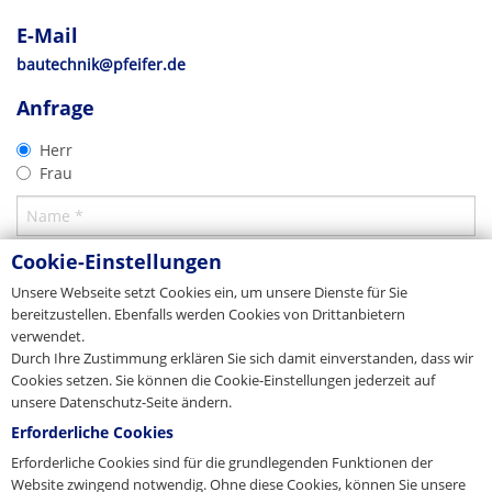
Tel. +49 8331 937-290
Anker mit Rd- oder M-Innengewinde verwendet werden.
E-Mail
bautechnik@pfeifer.de
E-Mail
CAD 2D
Verschlusslösungen in Edelstahl, Beton und Kunststoff verfügbar
Web
pfeifer.info
Produkt-Prospekt
bautechnik@pfeifer.de
Gewindesystem
Ausschreibung
Stammhaus/Zentrale
Produktkatalog für Betoneinbauteile
2D-DXF
Anfrage
Alle Betoneinbauteile
Export
TXT
Download
Download
Herr
PFEIFER Bautechnik GmbH
Download
Frau
Woringer Straße 11
DE-87700 Memmingen
Vertrieb/Sales
Tel. +49 8331 937-290
E-Mail
export-bt@pfeifer.de
Cookie-Einstellungen
Web
pfeifer.info
Unsere Webseite setzt Cookies ein, um unsere Dienste für Sie
Stammhaus/Zentrale
bereitzustellen. Ebenfalls werden Cookies von Drittanbietern
verwendet.
Dänemark
Durch Ihre Zustimmung erklären Sie sich damit einverstanden, dass wir
Cookies setzen. Sie können die Cookie-Einstellungen jederzeit auf
JORDAHL & PFEIFER Byggeteknik A/S
unsere Datenschutz-Seite ändern.
Automatikvej 1
DK-2860 Søborg
Erforderliche Cookies
Tel. +45 98 631900
CAD 3D
Fax +45 98 631939
Erforderliche Cookies sind für die grundlegenden Funktionen der
Produkt-Prospekt
Gewindesystem
E-Mail
info@jordahl-pfeifer.dk
Website zwingend notwendig. Ohne diese Cookies, können Sie unsere