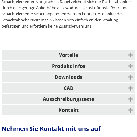
Schachtelementen vorgesehen. Dabei zeichnet sich der Flachstahlanker
durch eine geringe Ankerhöhe aus, wodurch selbst dünnste Rohr- und
Schachtelemente sicher angehoben werden können. Alle Anker des
Schachtabhebersystems SAS lassen sich einfach an der Schalung
befestigen und erfordern keine Zusatzbewehrung.
Vorteile
Geringe Ankerhöhe
Produkt Infos
Keine Zusatzbewehrung für die Anker erforderlich
Anwendungsgebiete
Einfach durch intuitive Verwendung
Downloads
Sicher durch verwechslungsfreie PFEIFER-Farbcodierung
Schachtelement
Beschreibung
CAD
Sicher durch verständliche Einbau- und Verwendungsanleitungen
Effizient durch schnelle und flexible Verfügbarkeit
Einbauart
Planung
Ausschreibungstexte
CE-Kennzeichnung
Gewindetransportanker mit Flachstahl zum Heben von
Planung
Kontakt
Betonelementen
Spezielle Version für Schächte
Deutschland
Zum Anschlagen eine geeignete Abhebeschlaufe SAS in die
Nehmen Sie Kontakt mit uns auf
Gewindehülse des Ankers eindrehen
PFEIFER Bautechnik GmbH
Woringer Straße 11