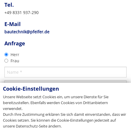
Tel.
DE-87700 Memmingen
Vertrieb
+49 8331 937-290
Tel. +49 8331 937-290
E-Mail
bautechnik@pfeifer.de
E-Mail
CAD 2D
Web
pfeifer.info
Produkt-Prospekt
bautechnik@pfeifer.de
Schachtabhebersystem
Ausschreibung
Stammhaus/Zentrale
Produktkatalog für Betoneinbauteile
2D-DXF
Anfrage
Alle Betoneinbauteile
Export
TXT
Download
Download
Herr
PFEIFER Bautechnik GmbH
Download
Frau
Woringer Straße 11
DE-87700 Memmingen
Vertrieb/Sales
Tel. +49 8331 937-290
E-Mail
export-bt@pfeifer.de
Web
pfeifer.info
Cookie-Einstellungen
Stammhaus/Zentrale
Unsere Webseite setzt Cookies ein, um unsere Dienste für Sie
bereitzustellen. Ebenfalls werden Cookies von Drittanbietern
verwendet.
Dänemark
Durch Ihre Zustimmung erklären Sie sich damit einverstanden, dass wir
JORDAHL & PFEIFER Byggeteknik A/S
Cookies setzen. Sie können die Cookie-Einstellungen jederzeit auf
Automatikvej 1
unsere Datenschutz-Seite ändern.
DK-2860 Søborg