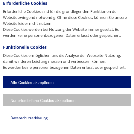
Tel. +45 98 631900
CAD 3D
Erforderliche Cookies
Fax +45 98 631939
Produkt-Prospekt
Schachtabhebersystem
Erforderliche Cookies sind für die grundlegenden Funktionen der
E-Mail
info@jordahl-pfeifer.dk
Schachtabhebersystem
3D-DWG
Website zwingend notwendig. Ohne diese Cookies, können Sie unsere
Web
www.jordahl-pfeifer.dk
02/2015
Website leider nicht nutzen.
Vertriebstochter
Download
Diese Cookies werden bei Nutzung der Website immer gesetzt. Es
Download
werden keine personenbezogenen Daten erfasst oder gespeichert.
Rumänien
Funktionelle Cookies
SC PFEIFER Tehnica de Ancorare SRL
Jud.Sibiu,Mun.Sibiu,Strada Regele Ferdinand,Nr.6,Ap.3
Diese Cookies ermöglichen uns die Analyse der Webseite-Nutzung,
Produktinformation
RO-550200 Sibiu
damit wir deren Leistung messen und verbessern können.
Tel. +40 744 997 056
Es werden keine personenbezogenen Daten erfasst oder gespeichert.
E-Mail
alexandru.lates@pfeifer.ro
Web
www.pfeifer.info/ro
Alle Cookies akzeptieren
Vertriebstochter
* Pflichtfelder
Kopie an mich senden.
Spanien
Ich stimme zu, dass meine Angaben gemäß der
Datenschutzerklärung
Nur erforderliche Cookies akzeptieren
verarbeitet werden.
PFEIFER Cables y Equipos de Elevación S.L.
Avda. de los Pirineos, 25 – Nave 20, San Sebastián de los Reyes
CAD 3D
ES-28703 Madrid
Anfrage senden
Datenschutzerklärung
Tel. +34 630 336-445
Schachtabhebersystem
Fax +34 91 659-3139
3D-IFC
E-Mail
cconejero@pfeifer.es