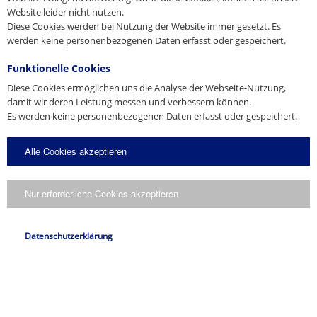
3D-DWG
Website leider nicht nutzen.
Web
www.jordahl-pfeifer.dk
Diese Cookies werden bei Nutzung der Website immer gesetzt. Es
Preise
Vertriebstochter
Download
werden keine personenbezogenen Daten erfasst oder gespeichert.
Produktkatalog für Betoneinbauteile
2025
Malaysia
Funktionelle Cookies
J&P Building Systems Pte Ltd.
Diese Cookies ermöglichen uns die Analyse der Webseite-Nutzung,
Download
No. 48 Toh Guan Road East, #08-104 Enterprise Hub
damit wir deren Leistung messen und verbessern können.
SG-Singapore 608586
Es werden keine personenbezogenen Daten erfasst oder gespeichert.
Tel. +65 6569 6131
Fax +65 6569 5286
E-Mail
info@jnp.com.sg
Alle Cookies akzeptieren
Web
building-systems-sg.pfeifer.info
* Pflichtfelder
Vertriebstochter
Kopie an mich senden.
Nur erforderliche Cookies akzeptieren
Ich stimme zu, dass meine Angaben gemäß der
Datenschutzerklärung
Rumänien
verarbeitet werden.
Web
www.pfeifer.info/ro
Datenschutzerklärung
CAD 3D
Anfrage senden
Vertriebstochter
Superankersystem
3D-IFC
Russland
OOO PFEIFER Kanati & Podjömnie Tehnologii
Download
Pyzhevskiy pereulok, h. 5, bld.1, office 108