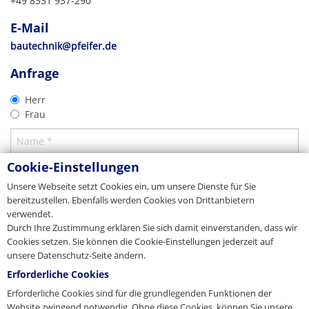
+49 8331 937-290
Tel. +49 8331 937-290
E-Mail
bautechnik@pfeifer.de
E-Mail
CAD 2D
Web
pfeifer.info
Produkt-Prospekt
bautechnik@pfeifer.de
Superankersystem
Ausschreibung
Stammhaus/Zentrale
Superankersystem
2D-DXF
Anfrage
06/2022
Alle Betoneinbauteile
Export
TXT
Download
Herr
Download
PFEIFER Bautechnik GmbH
Download
Frau
Woringer Straße 11
DE-87700 Memmingen
Vertrieb/Sales
Tel. +49 8331 937-290
Kundeninformation
E-Mail
export-bt@pfeifer.de
Cookie-Einstellungen
Web
pfeifer.info
Unsere Webseite setzt Cookies ein, um unsere Dienste für Sie
Stammhaus/Zentrale
bereitzustellen. Ebenfalls werden Cookies von Drittanbietern
verwendet.
Durch Ihre Zustimmung erklären Sie sich damit einverstanden, dass wir
Dänemark
Cookies setzen. Sie können die Cookie-Einstellungen jederzeit auf
JORDAHL & PFEIFER Byggeteknik A/S
unsere Datenschutz-Seite ändern.
Automatikvej 1
DK-2860 Søborg
Erforderliche Cookies
Tel. +45 98 631900
CAD 3D
Erforderliche Cookies sind für die grundlegenden Funktionen der
Fax +45 98 631939
Superankersystem
Website zwingend notwendig. Ohne diese Cookies, können Sie unsere
E-Mail
info@jordahl-pfeifer.dk