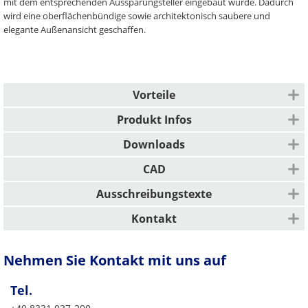
mit dem entsprechenden Aussparungsteller eingebaut wurde. Dadurch
wird eine oberflächenbündige sowie architektonisch saubere und
elegante Außenansicht geschaffen.
Vorteile
Klare und ansprechende Außenansicht
Produkt Infos
Einfach durch intuitive Verwendung
Einbauart
Effizient durch schnelle und flexible Verfügbarkeit
Downloads
Dauerhafter Verschluss von Gewindankern
Beschreibung
CAD
Verschlussteller werden einfach in den Anker geschraubt
Planung
Ausschreibungstexte
Planung
Kontakt
Deutschland
Nehmen Sie Kontakt mit uns auf
PFEIFER Bautechnik GmbH
Woringer Straße 11
Tel.
DE-87700 Memmingen
Vertrieb