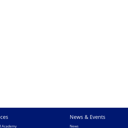
ices
News & Events
R Academy
News