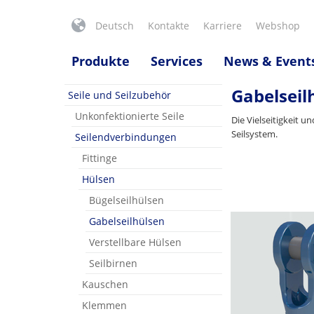
Deutsch
Kontakte
Karriere
Webshop
Produkte
Services
News & Event
Gabelseil
Seile und Seilzubehör
Unkonfektionierte Seile
Die Vielseitigkeit u
Seilsystem.
Seilendverbindungen
Fittinge
Hülsen
Bügelseilhülsen
Gabelseilhülsen
Verstellbare Hülsen
Seilbirnen
Kauschen
Klemmen