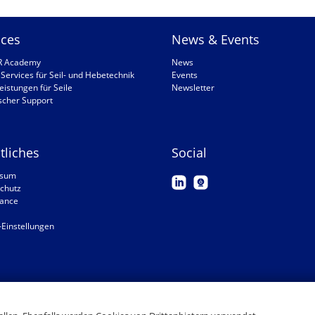
ices
News & Events
R Academy
News
Services für Seil- und Hebetechnik
Events
eistungen für Seile
Newsletter
scher Support
tliches
Social
ssum
chutz
ance
-Einstellungen