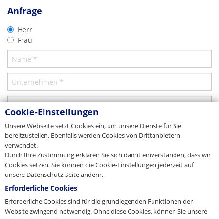
Anfrage
Seil-Ø d
[mm]
22.4
s
Export
Technisches Datenblatt
Herr
PFEIFER Seil- und Hebetechnik GmbH
Bestell-Nummer
219329
Frau
Dr.-Karl-Lenz-Strasse 66
Download
DE-87700 Memmingen
Details
Tel. +49 8331 937-301
Fax +49 8331 937-123
E-Mail
wireropes@pfeifer.de
Länge gesamt L [mm]
275
Web
www.pfeifer.info
Nenngröße NG
25
Stammhaus/Zentrale
Beschreibung
Cookie-Einstellungen
Seil-Ø d
[mm]
25
s
Russland
Unsere Webseite setzt Cookies ein, um unsere Dienste für Sie
OOO PFEIFER Kanati & Podjömnie Tehnologii
Bestell-Nummer
219330
bereitzustellen. Ebenfalls werden Cookies von Drittanbietern
Oktjaborskaja Nabereschnaja, No. 104, Korpus 23
verwendet.
RU-193079 St. Petersburg
Details
Durch Ihre Zustimmung erklären Sie sich damit einverstanden, dass wir
Tel. +7 812 740 12-24
Cookies setzen. Sie können die Cookie-Einstellungen jederzeit auf
Fax +7 812 493 48-21
unsere Datenschutz-Seite ändern.
Länge gesamt L [mm]
306
E-Mail
info@pfeiferrussia.ru
Web
www.pfeiferrussia.ru
Erforderliche Cookies
Nenngröße NG
28
Service-Center
Erforderliche Cookies sind für die grundlegenden Funktionen der
Website zwingend notwendig. Ohne diese Cookies, können Sie unsere
Seil-Ø d
[mm]
28
s