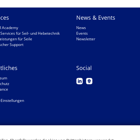
ices
News & Events
R Academy
News
Services für Seil- und Hebetechnik
Events
eistungen für Seile
Newsletter
scher Support
tliches
Social
ssum
chutz
ance
-Einstellungen