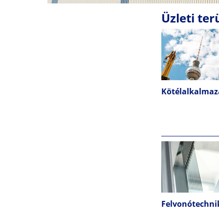
Üzleti ter
Kötélalkalmaz
Felvonótechni