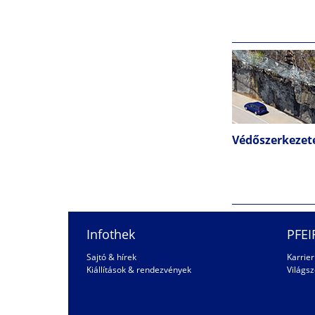
Védőszerkezet
Infothek
PFEI
Sajtó & hírek
Karrie
Kiállítások & rendezvények
Világsz