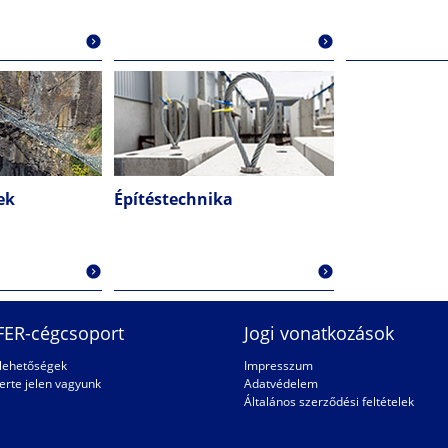
ek
Építéstechnika
FER-cégcsoport
Jogi vonatkozások
rlehetőségek
Impresszum
erte jelen vagyunk
Adatvédelem
Általános szerződési feltételek