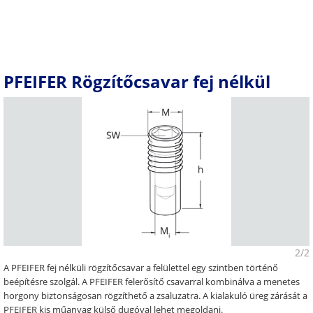
PFEIFER Rögzítőcsavar fej nélkül
2/2
A PFEIFER fej nélküli rögzítőcsavar a felülettel egy szintben történő
beépítésre szolgál. A PFEIFER felerősítő csavarral kombinálva a menetes
horgony biztonságosan rögzíthető a zsaluzatra. A kialakuló üreg zárását a
PFEIFER kis műanyag külső dugóval lehet megoldani.