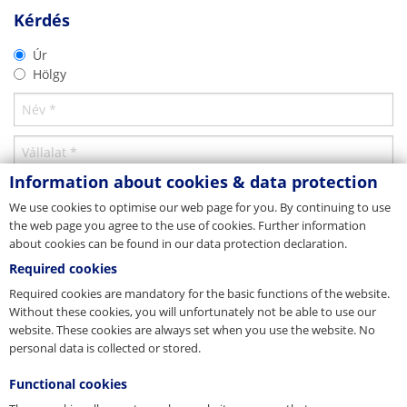
Termékprospektus
Anyavállalat/Központ
2D-DXF
Kérdés
Menetrendszer
Csehország
Letöltés
Úr
Letöltés
Hölgy
JORDAHL & PFEIFER Stavebni technika s.r.o.
Bavorská 856/14
CZ-15500 Praha 5
Tel. +420 272 700 701
Fax +420 272 700 704
E-levél
info@jpcz.cz
Web
www.jpcz.cz
Information about cookies & data protection
Képviselet
We use cookies to optimise our web page for you. By continuing to use
the web page you agree to the use of cookies. Further information
Dánia
about cookies can be found in our data protection declaration.
JORDAHL & PFEIFER Byggeteknik A/S
Required cookies
Risgårdevej 66, Risgårde
Required cookies are mandatory for the basic functions of the website.
DK-9640 Farsø
CAD 3D
Without these cookies, you will unfortunately not be able to use our
Tel. +45 98 631900
Fax +45 98 631939
website. These cookies are always set when you use the website. No
Menetrendszer
E-levél
info@jordahl-pfeifer.dk
personal data is collected or stored.
3D-DWG
Web
www.jordahl-pfeifer.dk
Functional cookies
Leányvállalat
Letöltés