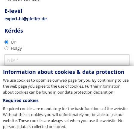
Tel. +49 8331 937-290
Fax +49 8331 937-342
E-levél
E-levél
export-bt@pfeifer.de
CAD 2D
Web
export-bt@pfeifer.de
www.pfeifer.info
Menetrendszer
Termékprospektus
Anyavállalat/Központ
2D-DXF
Kérdés
PFEIFER tűtányér
Csehország
Letöltés
02/2020
Úr
Hölgy
JORDAHL & PFEIFER Stavebni technika s.r.o.
Letöltés
Bavorská 856/14
CZ-15500 Praha 5
Tel. +420 272 700 701
Fax +420 272 700 704
Information about cookies & data protection
E-levél
info@jpcz.cz
We use cookies to optimise our web page for you. By continuing to use
Web
www.jpcz.cz
the web page you agree to the use of cookies. Further information
Képviselet
about cookies can be found in our data protection declaration.
Required cookies
Dánia
Required cookies are mandatory for the basic functions of the website.
JORDAHL & PFEIFER Byggeteknik A/S
Without these cookies, you will unfortunately not be able to use our
Risgårdevej 66, Risgårde
website. These cookies are always set when you use the website. No
DK-9640 Farsø
CAD 3D
personal data is collected or stored.
Tel. +45 98 631900
Fax +45 98 631939