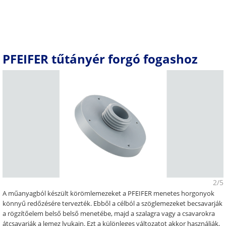
PFEIFER tűtányér forgó fogashoz
2/5
A műanyagból készült körömlemezeket a PFEIFER menetes horgonyok
könnyű redőzésére tervezték. Ebből a célból a szöglemezeket becsavarják
a rögzítőelem belső belső menetébe, majd a szalagra vagy a csavarokra
átcsavarják a lemez lyukain. Ezt a különleges változatot akkor használják,