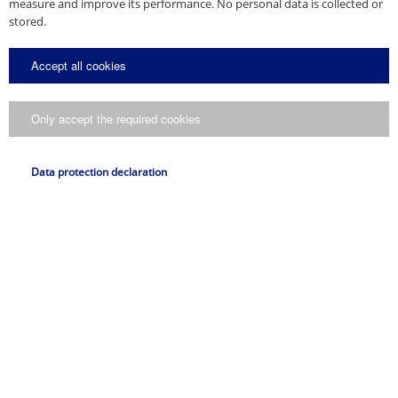
measure and improve its performance. No personal data is collected or
stored.
Per saperne di più
Accept all cookies
Seminari specializzati (in tedesco)
Only accept the required cookies
Data protection declaration
Per saperne di più