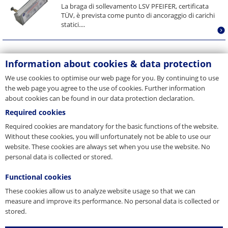
La braga di sollevamento LSV PFEIFER, certificata
TÜV, è prevista come punto di ancoraggio di carichi
statici....
Braga di sollevamento LSG
Information about cookies & data protection
La braga di sollevamento LSG PFEIFER, certificata
We use cookies to optimise our web page for you. By continuing to use
TÜV, è prevista per l’installazione successiva, lontana
the web page you agree to the use of cookies. Further information
dal...
about cookies can be found in our data protection declaration.
Required cookies
Braga di sollevamento LSB-L
Required cookies are mandatory for the basic functions of the website.
Without these cookies, you will unfortunately not be able to use our
Durch die Verwendung der Lastschlaufe LSB-LB
website. These cookies are always set when you use the website. No
zusammen mit der Lastschlaufe LSB-L kann die
personal data is collected or stored.
Tragfähigkeit des...
Functional cookies
These cookies allow us to analyze website usage so that we can
Braga di sollevamento LSB-LB
measure and improve its performance. No personal data is collected or
stored.
Durch die Verwendung der Lastschlaufe LSB-LB
zusammen mit der Lastschlaufe LSB-L kann die