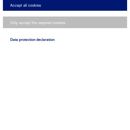
Tragfähigkeit des...
Accept all cookies
Braga di sollevamento LSB-LE
Only accept the required cookies
Die Lastschlaufen LSB-LE sind Anschlagpunkte zum
temporären Anhängen von Sachlasten bei Montage-
Data protection declaration
oder...