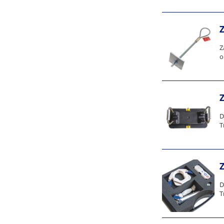
Z
o
D
T
D
T