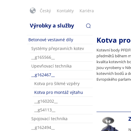
Český
Kontakty
Kariéra
Výrobky a služby
Kotva pr
Betonové vestavné díly
Systémy přepravních kotev
Kotevní body PFEIF
předmětů během mon
__g165566__
kvalita kotevních b
Upevňovací technika
jsou vyrobeny v Ně
kotevních bodů a do
__g162467__
Evropského parlame
Kotva pro šikmé vzpěry
Kotva pro montáž výtahu
__g160202__
__g54113__
Spojovací technika
__g162494__
N