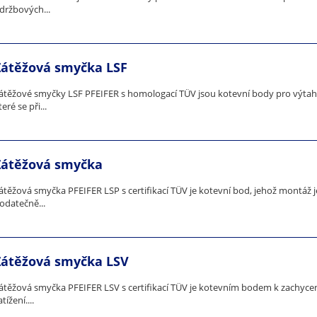
držbových...
Zátěžová smyčka LSF
átěžové smyčky LSF PFEIFER s homologací TÜV jsou kotevní body pro výtah
teré se při...
Zátěžová smyčka
átěžová smyčka PFEIFER LSP s certifikací TÜV je kotevní bod, jehož montáž 
odatečně...
Zátěžová smyčka LSV
átěžová smyčka PFEIFER LSV s certifikací TÜV je kotevním bodem k zachycen
atížení....