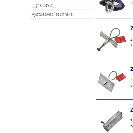
ú
__g162492__
Vyztužovací technika
Z
k
Z
d
Z
z