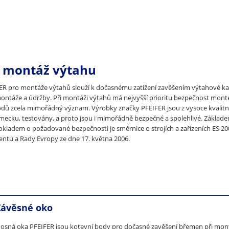
o montáž výtahu
ER pro montáže výtahů slouží k dočasnému zatížení zavěšením výtahové ka
táže a údržby. Při montáži výtahů má nejvyšší prioritu bezpečnost montér
odů zcela mimořádný význam. Výrobky značky PFEIFER jsou z vysoce kvalitn
mecku, testovány, a proto jsou i mimořádně bezpečné a spolehlivé. Základe
kladem o požadované bezpečnosti je směrnice o strojích a zařízeních ES 2
ntu a Rady Evropy ze dne 17. května 2006.
Závěsné oko
osná oka PFEIFER jsou kotevní body pro dočasné zavěšení břemen při mon