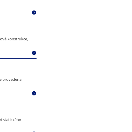
ové konstrukce,
je provedena
í statického