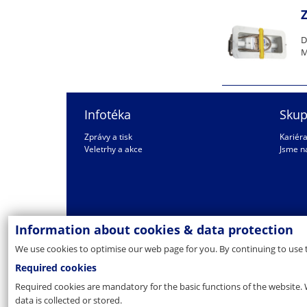
D
M
Infotéka
Skup
Zprávy a tisk
Kariér
Veletrhy a akce
Jsme n
Information about cookies & data protection
We use cookies to optimise our web page for you. By continuing to use 
Required cookies
Required cookies are mandatory for the basic functions of the website. 
data is collected or stored.