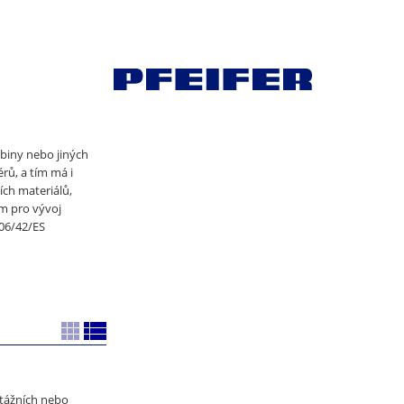
biny nebo jiných
ů, a tím má i
ích materiálů,
m pro vývoj
006/42/ES
tážních nebo