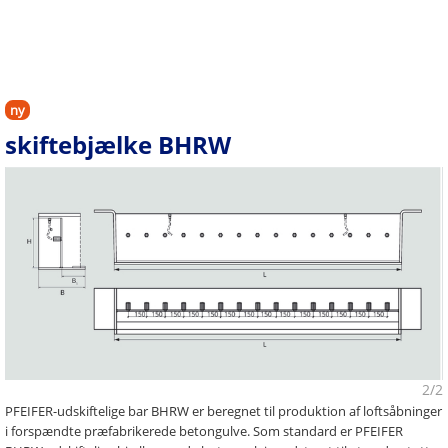
ny
skiftebjælke BHRW
2/2
PFEIFER-udskiftelige bar BHRW er beregnet til produktion af loftsåbninger
i forspændte præfabrikerede betongulve. Som standard er PFEIFER