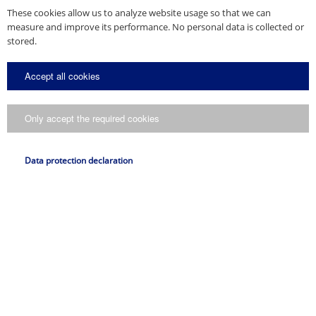
Produktportefølje
These cookies allow us to analyze website usage so that we can
Løsninger itl parkeringshuse
measure and improve its performance. No personal data is collected or
stored.
Download
Accept all cookies
Only accept the required cookies
* Pligtfelter
Send kopi til mig.
Data protection declaration
Jeg accepterer, at mine oplysninger bliver behandlet i henhold til deres
datasikkerhedserklæring
.
Send forespørgsel
Produktportefølje
Download