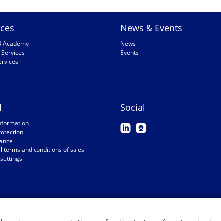
ices
News & Events
R Academy
News
 Services
Events
ervices
l
Social
nformation
rotection
ance
 terms and conditions of sales
settings