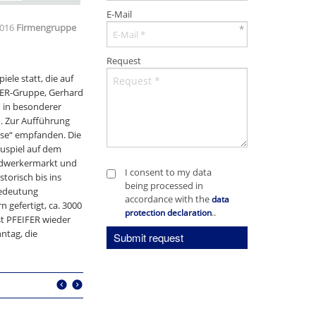
E-Mail
2016
Firmengruppe
*
Request
ele statt, die auf
IFER-Gruppe, Gerhard
h in besonderer
n. Zur Aufführung
use“ empfanden. Die
auspiel auf dem
andwerkermarkt und
I consent to my data
torisch bis ins
being processed in
Bedeutung
accordance with the
data
gefertigt, ca. 3000
..
protection declaration
st PFEIFER wieder
ntag, die
Submit request