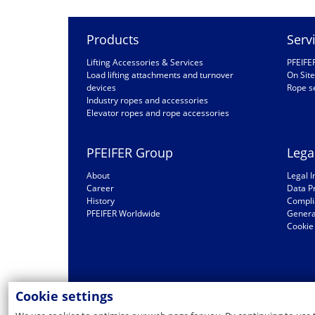
Products
Serv
Lifting Accessories & Services
PFEIFE
Load lifting attachments and turnover
On Site
devices
Rope s
Industry ropes and accessories
Elevator ropes and rope accessories
PFEIFER Group
Lega
About
Legal I
Career
Data P
History
Compli
PFEIFER Worldwide
General
Cookie 
Cookie settings