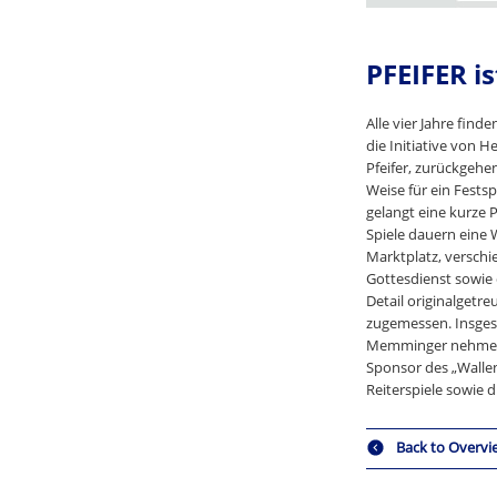
PFEIFER i
Alle vier Jahre fin
die Initiative von 
Pfeifer, zurückgehe
Weise für ein Fests
gelangt eine kurze 
Spiele dauern eine 
Marktplatz, verschi
Gottesdienst sowie 
Detail originalgetr
zugemessen. Insgesa
Memminger nehmen i
Sponsor des „Walle
Reiterspiele sowie 
Back to Overvi