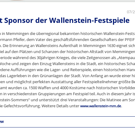
07/
st Sponsor der Wallenstein-Festspiele
den in Memmingen die überregional bekannten historischen Wallenstein-Festspi
Hermann Pfeifer, dem Vater des geschäftsführenden Gesellschafters der PFE
n. Die Erinnerung an Wallensteins Aufenthalt in Memmingen 1630 eignet sic
piel auf den Plätzen und Schanzen der historischen Altstadt von Memminge
Periode während des 30jährigen Krieges, die viele Zeitgenossen als „Atempa
Woche und zeigen den Einzug Wallensteins in die Stadt, ein historisches Sch
edene Aufführungen wie die Lager- und Reiterspiele, einen historischen H
das Lagerleben in den Grünanlagen der Stadt. Von Anfang an wurde einer his
euen und möglichst perfekten Ausstattung aller Festspielteilnehmer größte 
mt wurden ca. 1500 Waffen und 4000 Kostüme nach historischen Vorbildern 
n verschiedensten Gruppierungen am Festspiel teil. Auch in diesem Jahr i
nstein-Sommers“ und unterstützt drei Veranstaltungen: Die Matinee am Son
die Gefechtsvorführung. Weitere Details unter
.
www.wallenstein-mm.de
ew