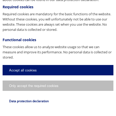
Press Contact
Required cookies
Required cookies are mandatory for the basic functions of the website.
You are a journalist, media representative or blogger and have
Without these cookies, you will unfortunately not be able to use our
questions about our company? Get in touch with us.
website. These cookies are always set when you use the website. No
personal data is collected or stored.
E-Mail
presse@pfeifer.de
Functional cookies
Press request
These cookies allow us to analyze website usage so that we can
measure and improve its performance. No personal data is collected or
stored.
Name
*
Accept all cookies
E-Mail
*
Only accept the required cookies
Request
Data protection declaration