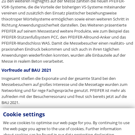
Zu den weiteren Highlights auf der Messe zählten die neuen PFEIFER-
VS®-Systeme, die die Vorteile der bisherigen VS-Systeme miteinander
vereinen und zusätzlich den Einsatz plastischer beziehungsweise
thixotroper Mörtelsysteme ermöglichen sowie einen weiteren Schritt in
Richtung Anwendungssicherheit darstellen. Des Weiteren präsentierte
PFEIFER auf seinem Messestand weitere Produkte, wie zum Beispiel das
PFEIFER-Stützenfußsystem PCC, den PFEIFER-Allround-Anker und das
PFEIFER-Wandschloss WAS. Damit die Messebesucher einen realitäts- und
praxisnahen Eindruck bekommen und sich auch in ihren täglichen
Anwendungen wiederfinden konnten, wurden alle Einbauteile auf der
Messe in realem Beton verarbeitet.
Vorfreude auf BAU 2021
Insgesamt stießen die Exponate und der gesamte Stand bei den
Messebesuchern auf großes Interesse und die Messetage wurden zum
Networking und für rege Fachgespräche genutzt. PFEIFER ist mehr als
zufrieden mit der Besucherresonanz und freut sich bereits jetzt auf die
BAU 2021.
Cookie settings
Back to Overview
We use cookies to optimise our web page for you. By continuing to use
the web page you agree to the use of cookies. Further information
about cookies can be found in our data protection declaration.