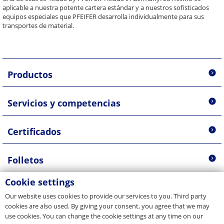
aplicable a nuestra potente cartera estándar y a nuestros sofisticados
equipos especiales que PFEIFER desarrolla individualmente para sus
transportes de material.
Productos
Servicios y competencias
Certificados
Folletos
Cookie settings
Saber más sobre la tecnología de elevación
Our website uses cookies to provide our services to you. Third party
de PFEIFER
cookies are also used. By giving your consent, you agree that we may
Contactos
use cookies. You can change the cookie settings at any time on our