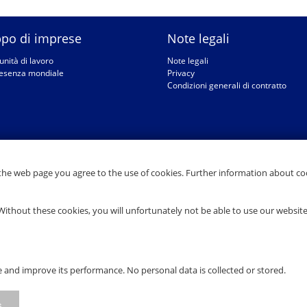
po di imprese
Note legali
nità di lavoro
Note legali
esenza mondiale
Privacy
Condizioni generali di contratto
the web page you agree to the use of cookies. Further information about coo
Without these cookies, you will unfortunately not be able to use our websit
 and improve its performance. No personal data is collected or stored.
s