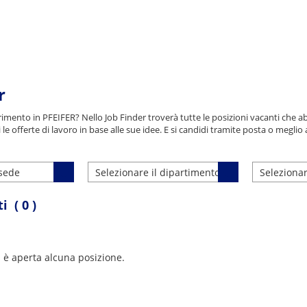
r
erimento in PFEIFER? Nello Job Finder troverà tutte le posizioni vacanti che
ri le offerte di lavoro in base alle sue idee. E si candidi tramite posta o meglio
 sede
Selezionare il dipartimento
Selezionar
i ( 0 )
è aperta alcuna posizione.