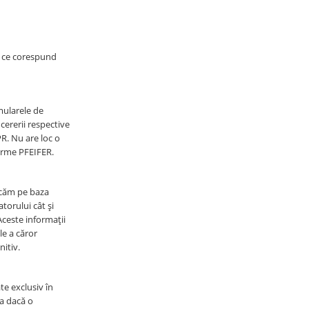
e ce corespund
mularele de
 cererii respective
PR. Nu are loc o
firme PFEIFER.
tocăm pe baza
atorului cât și
Aceste informații
le a căror
nitiv.
te exclusiv în
ca dacă o