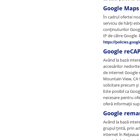
Google Maps
În cadrul ofertei no
serviciu de hărți e
conținuturilor Googl
IP de către Google. 
https://policies.goog
Google reCA
Având la bază inter
accesărilor nedorite
de internet Google 
Mountain View, CA 94
solicitare precum ș
Este posibil ca Goog
necesare pentru ofer
oferă informații sup
Google remar
Având la bază interes
grupul țintă, prin a
internet în Rețeaua 