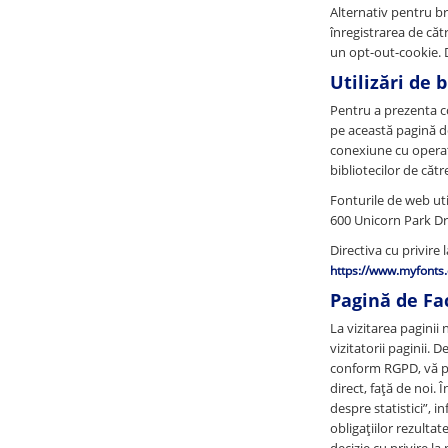
Alternativ pentru br
înregistrarea de cătr
un opt-out-cookie. D
Utilizări de b
Pentru a prezenta c
pe această pagină de
conexiune cu operato
bibliotecilor de către
Fonturile de web ut
600 Unicorn Park D
Directiva cu privire 
https://www.myfonts.
Pagină de Fac
La vizitarea pagini
vizitatorii paginii.
conform RGPD, vă pu
direct, față de noi
despre statistici”, 
obligațiilor rezulta
decizie cu privire l