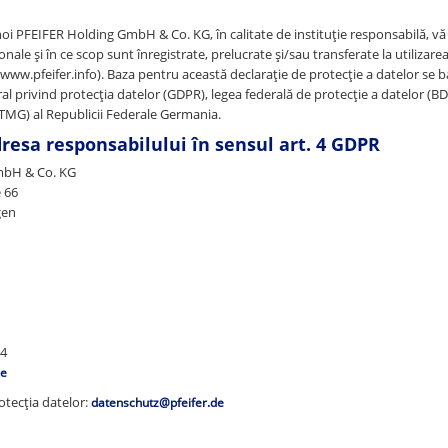
noi PFEIFER Holding GmbH & Co. KG, în calitate de instituție responsabilă, 
nale și în ce scop sunt înregistrate, prelucrate și/sau transferate la utilizare
/www.pfeifer.info). Baza pentru această declarație de protecție a datelor se 
 privind protecția datelor (GDPR), legea federală de protecție a datelor (BDSG
 (TMG) al Republicii Federale Germania.
resa responsabilului în sensul art. 4 GDPR
mbH & Co. KG
e 66
gen
94
de
otecția datelor:
datenschutz@pfeifer.de