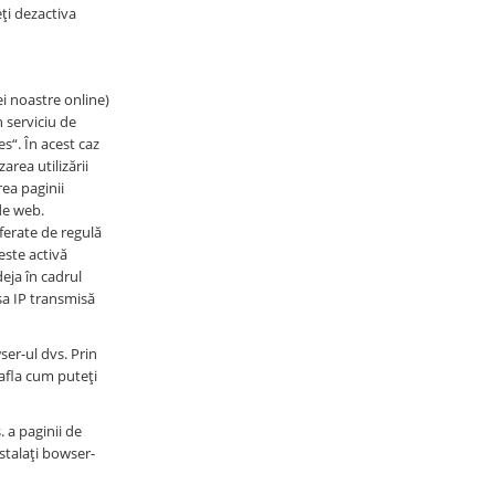
eți dezactiva
i noastre online)
n serviciu de
s“. În acest caz
area utilizării
ea paginii
de web.
sferate de regulă
este activă
eja în cadrul
sa IP transmisă
ser-ul dvs. Prin
 afla cum puteți
. a paginii de
nstalați bowser-