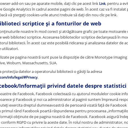
owser-add-on sau pe aparate mobile, dați clic pe acest link
, pentru a evi
Link
e Google Analytics în cadrul acestei pagini de web. În acest caz va fi instalat
acă vă ștergeți cookies-urile atunci trebuie să dați din nou clic pe link.
iblioteci scriptice și a fonturilor de web
onținuturile noastre în mod corect și atrăgătoare grafic pe toate motoarele 
 web biblioteci scriptice. Accesarea bibliotecilor scriptice declanșează în 
rul bibliotecii. În acest caz este posibilă ridicarea și analizarea datelor de a
 utilizatori.
ilizate pe pagina noastră sunt puse la dispoziție de către Monotype Imaging 
rive, Woburn, Massachusetts, SUA.
la protecția datelor a operatorului bibliotecii o găsiți la adresa
.
com/info/legal/#Privacy
ebook/Informații privind datele despre statistici
i noastre de Facebook, Facebook colectează cu ajutorul modulelor cookie inf
 Deoarece și Facebook și noi ca administrator al paginii suntem împreună resp
teți exercita dreptul dumneavoastră de persoană vizată față de Facebook 
. În primul rând Facebook poartă răspunderea pentru procesarea „informațiilo
informații obținute de pe pagina noastră de Facebook. Facebook asigură îndep
te conform RGPD cu privire la aceste date. În rolul nostru de administrator, n
a procesarea informațiilor privind datele despre statistici sau durata de stoca