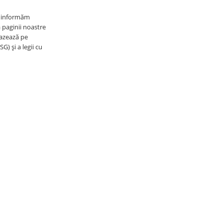
vă informăm
a paginii noastre
bazează pe
) și a legii cu