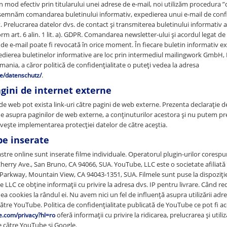
 în mod efectiv prin titularului unei adrese de e-mail, noi utilizăm procedura 
emnăm comandarea buletinului informativ, expedierea unui e-mail de confi
t. Prelucrarea datelor dvs. de contact și transmiterea buletinului informativ 
rm art. 6 alin. 1 lit. a). GDPR. Comandarea newsletter-ului și acordul legat d
 e-mail poate fi revocată în orice moment. În fiecare buletin informativ exi
dierea buletinelor informative are loc prin intermediul mailingwork GmbH, 
nia, a căror politică de confidențialitate o puteți vedea la adresa
.
de/datenschutz/
agini de internet externe
de web pot exista link-uri către pagini de web externe. Prezenta declarație d
e asupra paginilor de web externe, a conținuturilor acestora și nu putem prel
vește implementarea protecției datelor de către aceștia.
e inserate
astre online sunt inserate filme individuale. Operatorul plugin-urilor coresp
erry Ave., San Bruno, CA 94066, SUA. YouTube, LLC este o societate afiliată 
arkway, Mountain View, CA 94043-1351, SUA. Filmele sunt puse la dispoziție
LLC ce obține informații cu privire la adresa dvs. IP pentru livrare. Când red
a cookies la rândul ei. Nu avem nici un fel de influență asupra utilizării adres
ătre YouTube. Politica de confidențialitate publicată de YouTube ce pot fi ac
oferă informații cu privire la ridicarea, prelucrarea și utili
le.com/privacy?hl=ro
e către YouTube și Google.