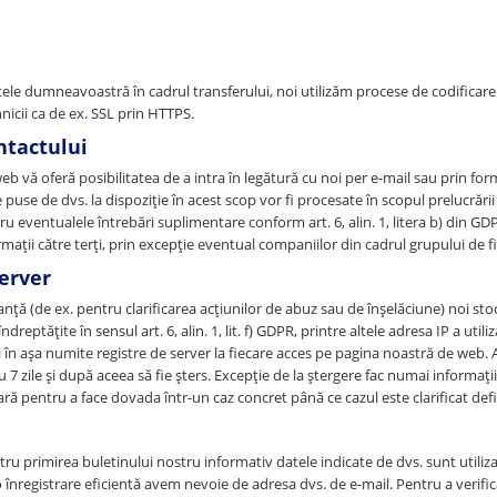
tele dumneavoastră în cadrul transferului, noi utilizăm procese de codificar
hnicii ca de ex. SSL prin HTTPS.
ntactului
b vă oferă posibilitatea de a intra în legătură cu noi per e-mail sau prin for
 puse de dvs. la dispoziție în acest scop vor fi procesate în scopul prelucrării
tru eventualele întrebări suplimentare conform art. 6, alin. 1, litera b) din GD
mații către terți, prin excepție eventual companiilor din cadrul grupului de 
server
nță (de ex. pentru clarificarea acțiunilor de abuz sau de înșelăciune) noi s
dreptățite în sensul art. 6, alin. 1, lit. f) GDPR, printre altele adresa IP a utiliz
i în așa numite registre de server la fiecare acces pe pagina noastră de web. 
 7 zile și după aceea să fie șters. Excepție de la ștergere fac numai informații
ră pentru a face dovada într-un caz concret până ce cazul este clarificat defi
tru primirea buletinului nostru informativ datele indicate de dvs. sunt utiliza
 înregistrare eficientă avem nevoie de adresa dvs. de e-mail. Pentru a verifi