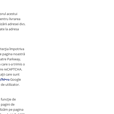
orul acestui
entru livrarea
zării adresei dvs.
ate la adresa
otecţia împotriva
 pe pagina noastră
eatre Parkway,
care s-a trimis o
cere reCAPTCHA.
ații care sunt
Google
y?hl=ro
de utilizator.
n funcție de
 pagini de
tilizăm pe pagina