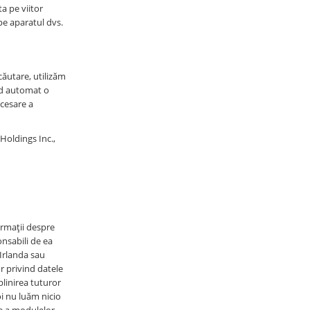
ta pe viitor
 pe aparatul dvs.
căutare, utilizăm
mod automat o
ccesare a
Holdings Inc.,
ormații despre
onsabili de ea
Irlanda sau
r privind datele
linirea tuturor
oi nu luăm nicio
re a modulelor