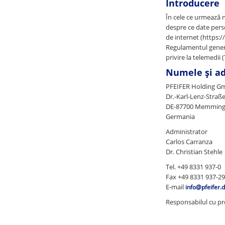
Introducere
În cele ce urmează 
despre ce date perso
de internet (https:/
Regulamentul general
privire la telemedii
Numele și ad
PFEIFER Holding G
Dr.-Karl-Lenz-Straß
DE-87700 Memmin
Germania
Administrator
Carlos Carranza
Dr. Christian Stehle
Tel. +49 8331 937-0
Fax +49 8331 937-2
E-mail
info@pfeifer.
Responsabilul cu pr