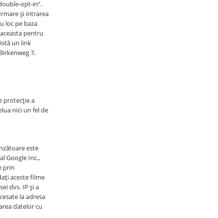
”double-opt-in”.
rmare și intrarea
au loc pe baza
e aceasta pentru
stă un link
Birkenweg 7,
e protecție a
ua nici un fel de
unzătoare este
al Google Inc.,
 prin
ați aceste filme
ei dvs. IP și a
cesate la adresa
zarea datelor cu