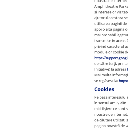
noastră de internet
Amphitheatre Parkw
și intereselor vizita
ajutorul acestora se
utilizarea paginii de
apoi o altă pagină d
mai probabil legătur
transmise în această
privind caracterul a
modulelor cookie de 
https://support.goo
de către terți, prin 
Initiative) la adresa
Mai multe informați
se regăsesc la:
https
Cookies
Pe baza interesului 
în sensul art. 6, ali
mici fișiere ce sunt 
noastre de internet
de căutare utilizat, 
pagina noastră de we