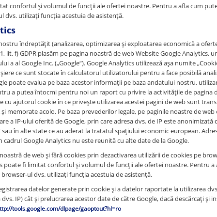
itat confortul și volumul de funcții ale ofertei noastre. Pentru a afla cum put
 dvs. utilizați funcția acestuia de asistență.
tics
nostru îndreptățit (analizarea, optimizarea și exploatarea economică a oferte
in. 1, lit. f) GDPR plasăm pe pagina noastră de web Website Google Analytics, u
ului a al Google Inc. („Google“). Google Analytics utilizează așa numite „Cookie
șiere ce sunt stocate în calculatorul utilizatorului pentru a face posibilă analiz
le poate evalua pe baza acestor informații pe baza andatului nostru, utilizar
ru a putea întocmi pentru noi un raport cu privire la activitățile de pagina 
e cu ajutorul cookie în ce privește utilizarea acestei pagini de web sunt tran
 și memorate acolo. Pe baza prevederilor legale, pe paginile noastre de web 
re a IP-ului oferită de Google, prin care adresa dvs. de IP este anonimizată d
sau în alte state ce au aderat la tratatul spațiului economic european. Adre
n cadrul Google Analytics nu este reunită cu alte date de la Google.
 noastră de web și fără cookies prin dezactivarea utilizării de cookies pe brow
 poate fi limitat confortul și volumul de funcții ale ofertei noastre. Pentru a
browser-ul dvs. utilizați funcția acestuia de asistență.
gistrarea datelor generate prin cookie și a datelor raportate la utilizarea dvs
 dvs. IP) cât și prelucrarea acestor date de către Google, dacă descărcați și i
ttp://tools.google.com/dlpage/gaoptout?hl=ro