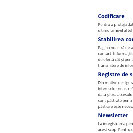
Codificare
Pentru a proteja da
ultimului nivel al te
Stabilirea co
Pagina noastră de we
contact. Informațiile
de ofertă cât și pen
transmitere de infor
Registre de 
Din motive de sigura
intereselor noastre în
data și ora accesulu
sunt păstrate pentru
păstrare este necesa
Newsletter
La înregistrarea pen
acest scop. Pentru o