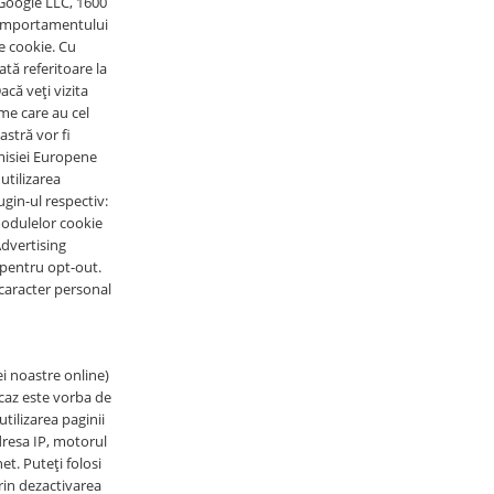
 Google LLC, 1600
comportamentului
le cookie. Cu
tă referitoare la
acă veți vizita
ame care au cel
stră vor fi
omisiei Europene
utilizarea
ugin-ul respectiv:
 modulelor cookie
Advertising
i pentru opt-out.
caracter personal
i noastre online)
t caz este vorba de
tilizarea paginii
resa IP, motorul
et. Puteți folosi
rin dezactivarea