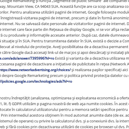
 Google Remarketing și funcția „Segmente de public similare” ale companiei
ay, Mountain View, CA 94043 SUA. Această funcție are ca scop analizarea 
torilor. Pentru analizarea utilizării paginii de internet, Google folosește modu
 înregistrează vizitarea paginii de internet, precum și date în formă anonimiza
 internet. Nu se salvează date personale ale vizitatorilor paginii de internet. D
e internet care face parte din Rețeaua de display Google, vi se vor afișa recl
ă cu produsele și informațiile accesate anterior. După caz, datele dumneavoa
 situație și în SUA. Pentru transmiterea datelor în SUA, există o decizie a C
decvat al nivelului de protecție. Aveți posibilitatea de a dezactiva permanent 
către Google dacă accesați link-ul de mai jos și apoi descărcați și instalați pl
Există și varianta de a dezactiva utilizarea
gle.com/ads/answer/7395996?hl=ro
accesarea paginii de dezactivare a inițiativei de publicitate în rețea (Network 
și realizarea pașilor specificați aic
https://www.networkadvertising.org/choices/
i despre Google Remarketing precum și politica privind protecția datelor cu 
://policies.google.com/technologies/ads?hl=ro
nostru îndreptățit (analizarea, optimizarea și exploatarea economică a oferte
n. 1, lit. f) GDPR utilizăm p pagina noastră de web așa numite cookies. În aces
stocate în calculatorul utilizatorului pentru a memora setări specifice pentru u
. Prin intermediul acestora obținem în mod automat anumite date (de ex. ad
sistemul de operare) cu privire la calculatorul dvs. și a conexiunii dvs. la intern
b și fără cookies prin dezactivarea utilizării de cookies pe browser-ul dvs. P