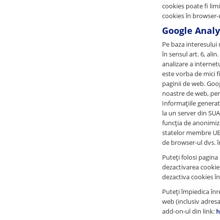
cookies poate fi lim
cookies în browser-ul
Google Analy
Pe baza interesului 
în sensul art. 6, al
analizare a internet
este vorba de mici fi
paginii de web. Goog
noastre de web, pent
Informațiile generat
la un server din SUA
funcția de anonimiza
statelor membre UE 
de browser-ul dvs. î
Puteți folosi pagina
dezactivarea cookies
dezactiva cookies în 
Puteți împiedica înre
web (inclusiv adresa
add-on-ul din link:
h