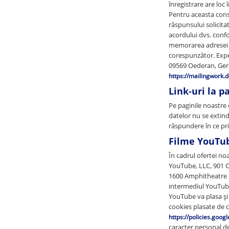
înregistrare are loc
Pentru aceasta cons
răspunsului solicita
acordului dvs. confo
memorarea adresei de
corespunzător. Expe
09569 Oederan, Germa
https://mailingwork.
Link-uri la p
Pe paginile noastre 
datelor nu se extind
răspundere în ce pri
Filme YouTub
În cadrul ofertei no
YouTube, LLC, 901 Ch
1600 Amphitheatre P
intermediul YouTube 
YouTube va plasa și e
cookies plasate de c
https://policies.goog
caracter personal d