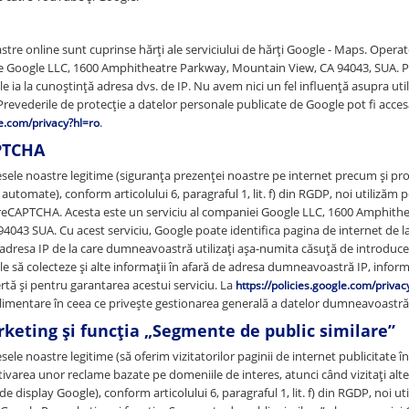
astre online sunt cuprinse hărți ale serviciului de hărți Google - Maps. Operat
ste Google LLC, 1600 Amphitheatre Parkway, Mountain View, CA 94043, SUA. P
e ia la cunoștință adresa dvs. de IP. Nu avem nici un fel influență asupra utili
Prevederile de protecție a datelor personale publicate de Google pot fi acces
.
le.com/privacy?hl=ro
PTCHA
esele noastre legitime (siguranţa prezenței noastre pe internet precum și pr
 automate), conform articolului 6, paragraful 1, lit. f) din RGDP, noi utilizăm
reCAPTCHA. Acesta este un serviciu al companiei Google LLC, 1600 Amphith
043 SUA. Cu acest serviciu, Google poate identifica pagina de internet de la 
i adresa IP de la care dumneavoastră utilizați așa-numita căsuță de introdu
le să colecteze și alte informații în afară de adresa dumneavoastră IP, inform
tă și pentru garantarea acestui serviciu. La
https://policies.google.com/privac
limentare în ceea ce privește gestionarea generală a datelor dumneavoastră 
keting și funcția „Segmente de public similare”
ele noastre legitime (să oferim vizitatorilor paginii de internet publicitate î
ctivarea unor reclame bazate pe domeniile de interes, atunci când vizitați alte
de display Google), conform articolului 6, paragraful 1, lit. f) din RGDP, noi u