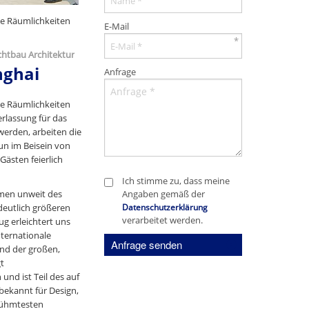
ue Räumlichkeiten
E-Mail
*
chtbau Architektur
nghai
Anfrage
ue Räumlichkeiten
rlassung für das
erden, arbeiten die
un im Beisein von
Gästen feierlich
Ich stimme zu, dass meine
umen unweit des
Angaben gemäß der
deutlich größeren
Datenschutzerklärung
verarbeitet werden.
g erleichtert uns
nternationale
Anfrage senden
und der großen,
t
und ist Teil des auf
 bekannt für Design,
erühmtesten