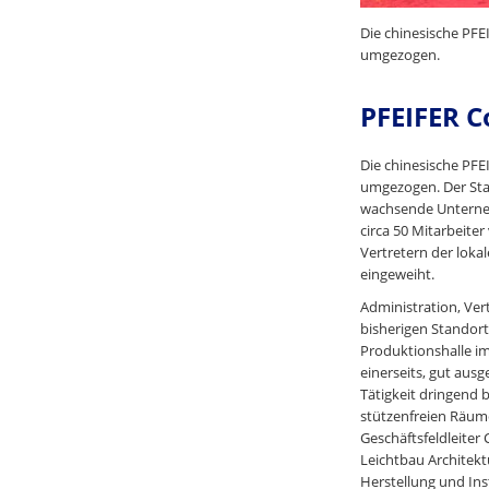
Die chinesische PFE
umgezogen.
PFEIFER C
Die chinesische PFE
umgezogen. Der Sta
wachsende Unterneh
circa 50 Mitarbeite
Vertretern der loka
eingeweiht.
Administration, Ve
bisherigen Standort
Produktionshalle im
einerseits, gut aus
Tätigkeit dringend 
stützenfreien Räume
Geschäftsfeldleiter
Leichtbau Architekt
Herstellung und In