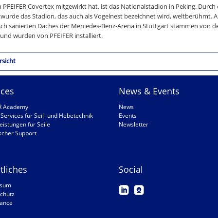
PFEIFER Covertex mitgewirkt hat, ist das Nationalstadion in Peking. Durch
urde das Stadion, das auch als Vogelnest bezeichnet wird, weltberühmt. A
ch sanierten Daches der Mercedes-Benz-Arena in Stuttgart stammen von 
und wurden von PFEIFER installiert.
rsicht
ices
News & Events
R Academy
News
Services für Seil- und Hebetechnik
Events
eistungen für Seile
Newsletter
scher Support
tliches
Social
ssum
chutz
ance