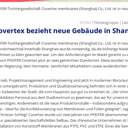
IFER-Tochtergesellschaft Covertex membranes (Shanghai) Co., Ltd. ist in ne
07/2017
Firmengruppe | Lei
overtex bezieht neue Gebäude in Sha
IFER-Tochtergesellschaft Covertex membranes (Shanghai) Co., Ltd. ist in ne
ndortwechsel innerhalb Shanghais wurde notwendig, da die bisherige Niede
men zu klein geworden war. Um den Anforderungen im Markt gerecht zu w
r von PFEIFER Covertex jetzt an zwei getrennten Standorten. Diese wurden n
len Regierung, dem Vermieter, sämtlichen Mitarbeitern sowie ausländischen 
rtrieb, Projektmanagement und Engineering sind jetzt in modernen Bürorä
s untergebracht. Produktion und Qualitätssicherung befinden sich in einer 
 Südwesten der Stadt, die vom Hauptsitz aus gut zu erreichen ist. „Der Umzu
gebildetes Personal aus dem Stadtzentrum zu gewinnen, das wir für unsere i
benötigen. Andererseits ist die neue Produktionshalle – insbesondere aufgr
 – ideal für die Konfektionierung von Membranen und Folien geeignet“, sag
 Christian Schlögl. Covertex wurde vor zwei Jahren von PFEIFER übernommen 
ur spezialisierten Geschäftsfeldes Seilbau. Das chinesische Unternehmen ist
stallation von Kunststoff-Membranen aus PTFE, PVC und ETFE. Eines der b