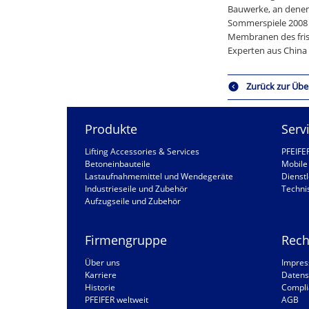
Bauwerke, an denen 
Sommerspiele 2008 w
Membranen des fris
Experten aus China 
Zurück zur Übe
Produkte
Serv
Lifting Accessories & Services
PFEIFE
Betoneinbauteile
Mobile 
Lastaufnahmemittel und Wendegeräte
Dienstl
Industrieseile und Zubehör
Techni
Aufzugseile und Zubehör
Firmengruppe
Rech
Über uns
Impre
Karriere
Datens
Historie
Compli
PFEIFER weltweit
AGB