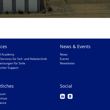
ices
News & Events
R Academy
News
Services für Seil- und Hebetechnik
Events
eistungen für Seile
Newsletter
scher Support
tliches
Social
ssum
chutz
ance