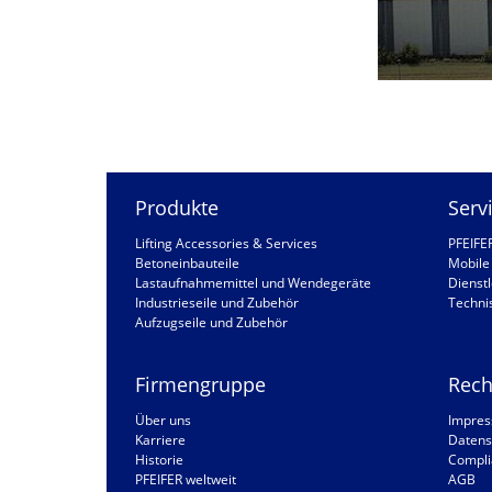
Produkte
Serv
Lifting Accessories & Services
PFEIFE
Betoneinbauteile
Mobile 
Lastaufnahmemittel und Wendegeräte
Dienstl
Industrieseile und Zubehör
Techni
Aufzugseile und Zubehör
Firmengruppe
Rech
Über uns
Impre
Karriere
Datens
Historie
Compli
PFEIFER weltweit
AGB