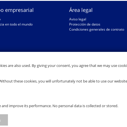
o empresarial
Área legal
o
Aviso legal
cia en todo el mundo
Protección de datos
Condiciones generales de contrato
okies are also used. By giving your consent, you agree that we may use cooki
Without these cookies, you will unfortunately not be able to use our websit
 and improve its performance. No personal data is collected or stored.
s