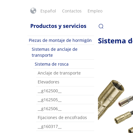
Español
Contactos
Empleo
Productos y servicios
Sistema d
Piezas de montaje de hormigón
Sistemas de anclaje de
transporte
Sistema de rosca
Anclaje de transporte
Elevadores
__g162500__
__g162505__
__g162506__
Fijaciones de encofrados
__g160317__