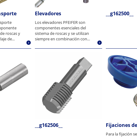
nsporte
Elevadores
__g162500__
nsporte
Los elevadores PFEIFER son
mponente
componentes esenciales del
 de roscas y
sistema de roscas y se utilizan
aje de...
siempre en combinación con...
__g162506__
Fijaciones d
Para la fijación s