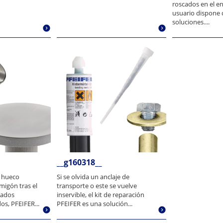
roscados en el en
usuario dispone 
soluciones....
__g160318__
l hueco
Si se olvida un anclaje de
migón tras el
transporte o este se vuelve
cados
inservible, el kit de reparación
os, PFEIFER...
PFEIFER es una solución...