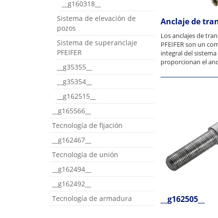
__g160318__
Sistema de elevación de
Anclaje de tra
pozos
Los anclajes de tra
Sistema de superanclaje
PFEIFER son un co
PFEIFER
integral del sistema
proporcionan el ancl
__g35355__
__g35354__
__g162515__
__g165566__
Tecnología de fijación
__g162467__
Tecnología de unión
__g162494__
__g162492__
Tecnología de armadura
__g162505__