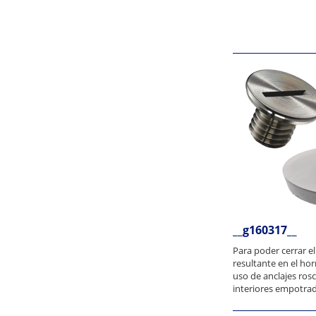
__g160317__
Para poder cerrar e
resultante en el hor
uso de anclajes ros
interiores empotrad