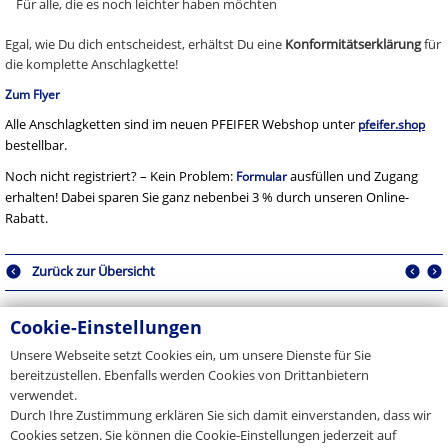
Für alle, die es noch leichter haben möchten
Egal, wie Du dich entscheidest, erhältst Du eine
Konformitätserklärung
für
die komplette Anschlagkette!
Zum Flyer
Alle Anschlagketten sind im neuen PFEIFER Webshop unter
pfeifer.shop
bestellbar.
Noch nicht registriert? – Kein Problem:
ausfüllen und Zugang
Formular
erhalten! Dabei sparen Sie ganz nebenbei 3 % durch unseren Online-
Rabatt.
Zurück zur Übersicht
Cookie-Einstellungen
Pressekontakt
Unsere Webseite setzt Cookies ein, um unsere Dienste für Sie
bereitzustellen. Ebenfalls werden Cookies von Drittanbietern
verwendet.
Sie sind Journalist, Medienvertreter oder Blogger und haben
Fragen zu unserem Unternehmen? Nehmen Sie Kontakt mit uns
Durch Ihre Zustimmung erklären Sie sich damit einverstanden, dass wir
auf.
Cookies setzen. Sie können die Cookie-Einstellungen jederzeit auf