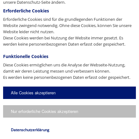
unsere Datenschutz-Seite ändern.
E-Mail
Erforderliche Cookies
presse@pfeifer.de
Erforderliche Cookies sind für die grundlegenden Funktionen der
Presse-Anfrage
Website zwingend notwendig. Ohne diese Cookies, können Sie unsere
Website leider nicht nutzen.
Name
Diese Cookies werden bei Nutzung der Website immer gesetzt. Es
*
werden keine personenbezogenen Daten erfasst oder gespeichert.
Funktionelle Cookies
E-Mail
*
Diese Cookies ermöglichen uns die Analyse der Webseite-Nutzung,
damit wir deren Leistung messen und verbessern können.
Es werden keine personenbezogenen Daten erfasst oder gespeichert.
Anfrage
Alle Cookies akzeptieren
Nur erforderliche Cookies akzeptieren
Ich stimme zu, dass meine Angaben gemäß der
Datenschutzerklärung
verarbeitet werden.
Datenschutzerklärung