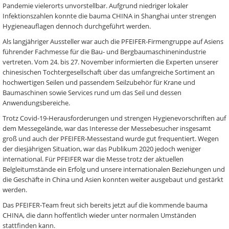
Pandemie vielerorts unvorstellbar. Aufgrund niedriger lokaler
Infektionszahlen konnte die bauma CHINA in Shanghai unter strengen
Hygieneauflagen dennoch durchgeführt werden.
Als langjähriger Aussteller war auch die PFEIFER-Firmengruppe auf Asiens
führender Fachmesse für die Bau- und Bergbaumaschinenindustrie
vertreten. Vom 24. bis 27. November informierten die Experten unserer
chinesischen Tochtergesellschaft über das umfangreiche Sortiment an
hochwertigen Seilen und passendem Seilzubehör für Krane und
Baumaschinen sowie Services rund um das Seil und dessen
Anwendungsbereiche.
Trotz Covid-19-Herausforderungen und strengen Hygienevorschriften auf
dem Messegelände, war das Interesse der Messebesucher insgesamt
groß und auch der PFEIFER-Messestand wurde gut frequentiert. Wegen
der diesjährigen Situation, war das Publikum 2020 jedoch weniger
international. Für PFEIFER war die Messe trotz der aktuellen
Belgleitumstände ein Erfolg und unsere internationalen Beziehungen und
die Geschäfte in China und Asien konnten weiter ausgebaut und gestärkt
werden.
Das PFEIFER-Team freut sich bereits jetzt auf die kommende bauma
CHINA, die dann hoffentlich wieder unter normalen Umständen
stattfinden kann.