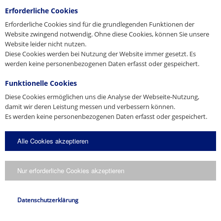
presse@pfeifer.de
Erforderliche Cookies
Presse-Anfrage
Erforderliche Cookies sind für die grundlegenden Funktionen der
Website zwingend notwendig. Ohne diese Cookies, können Sie unsere
Website leider nicht nutzen.
Name
Diese Cookies werden bei Nutzung der Website immer gesetzt. Es
*
werden keine personenbezogenen Daten erfasst oder gespeichert.
E-Mail
Funktionelle Cookies
*
Diese Cookies ermöglichen uns die Analyse der Webseite-Nutzung,
damit wir deren Leistung messen und verbessern können.
Anfrage
Es werden keine personenbezogenen Daten erfasst oder gespeichert.
Alle Cookies akzeptieren
Nur erforderliche Cookies akzeptieren
Ich stimme zu, dass meine Angaben gemäß der
verarbeitet werden.
Datenschutzerklärung
Datenschutzerklärung
Anfrage senden