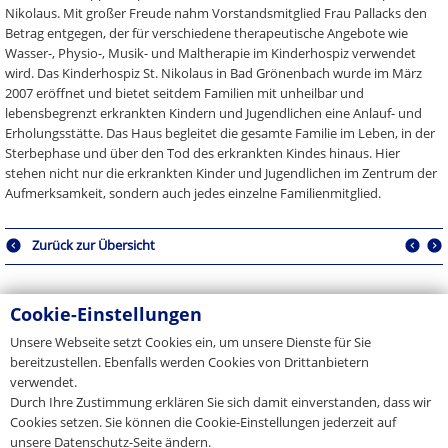
Nikolaus. Mit großer Freude nahm Vorstandsmitglied Frau Pallacks den
Betrag entgegen, der für verschiedene therapeutische Angebote wie
Wasser-, Physio-, Musik- und Maltherapie im Kinderhospiz verwendet
wird. Das Kinderhospiz St. Nikolaus in Bad Grönenbach wurde im März
2007 eröffnet und bietet seitdem Familien mit unheilbar und
lebensbegrenzt erkrankten Kindern und Jugendlichen eine Anlauf- und
Erholungsstätte. Das Haus begleitet die gesamte Familie im Leben, in der
Sterbephase und über den Tod des erkrankten Kindes hinaus. Hier
stehen nicht nur die erkrankten Kinder und Jugendlichen im Zentrum der
Aufmerksamkeit, sondern auch jedes einzelne Familienmitglied.
Zurück zur Übersicht
Cookie-Einstellungen
Pressekontakt
Unsere Webseite setzt Cookies ein, um unsere Dienste für Sie
bereitzustellen. Ebenfalls werden Cookies von Drittanbietern
Sie sind Journalist, Medienvertreter oder Blogger und haben
verwendet.
Fragen zu unserem Unternehmen? Nehmen Sie Kontakt mit uns
Durch Ihre Zustimmung erklären Sie sich damit einverstanden, dass wir
auf.
Cookies setzen. Sie können die Cookie-Einstellungen jederzeit auf
E-Mail
unsere Datenschutz-Seite ändern.