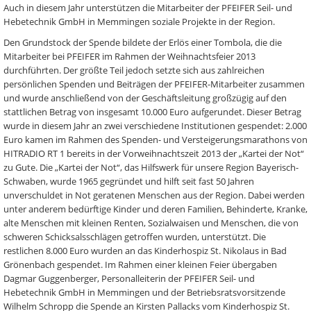
Auch in diesem Jahr unterstützen die Mitarbeiter der PFEIFER Seil- und
Hebetechnik GmbH in Memmingen soziale Projekte in der Region.
Den Grundstock der Spende bildete der Erlös einer Tombola, die die
Mitarbeiter bei PFEIFER im Rahmen der Weihnachtsfeier 2013
durchführten. Der größte Teil jedoch setzte sich aus zahlreichen
persönlichen Spenden und Beiträgen der PFEIFER-Mitarbeiter zusammen
und wurde anschließend von der Geschäftsleitung großzügig auf den
stattlichen Betrag von insgesamt 10.000 Euro aufgerundet. Dieser Betrag
wurde in diesem Jahr an zwei verschiedene Institutionen gespendet: 2.000
Euro kamen im Rahmen des Spenden- und Versteigerungsmarathons von
HITRADIO RT 1 bereits in der Vorweihnachtszeit 2013 der „Kartei der Not“
zu Gute. Die „Kartei der Not“, das Hilfswerk für unsere Region Bayerisch-
Schwaben, wurde 1965 gegründet und hilft seit fast 50 Jahren
unverschuldet in Not geratenen Menschen aus der Region. Dabei werden
unter anderem bedürftige Kinder und deren Familien, Behinderte, Kranke,
alte Menschen mit kleinen Renten, Sozialwaisen und Menschen, die von
schweren Schicksalsschlägen getroffen wurden, unterstützt. Die
restlichen 8.000 Euro wurden an das Kinderhospiz St. Nikolaus in Bad
Grönenbach gespendet. Im Rahmen einer kleinen Feier übergaben
Dagmar Guggenberger, Personalleiterin der PFEIFER Seil- und
Hebetechnik GmbH in Memmingen und der Betriebsratsvorsitzende
Wilhelm Schropp die Spende an Kirsten Pallacks vom Kinderhospiz St.