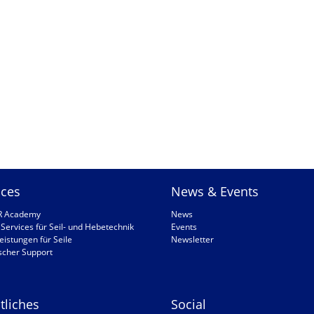
ices
News & Events
R Academy
News
Services für Seil- und Hebetechnik
Events
eistungen für Seile
Newsletter
scher Support
tliches
Social