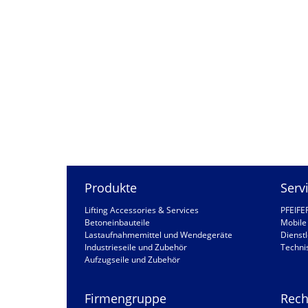
Produkte
Serv
Lifting Accessories & Services
PFEIFE
Betoneinbauteile
Mobile 
Lastaufnahmemittel und Wendegeräte
Dienstl
Industrieseile und Zubehör
Techni
Aufzugseile und Zubehör
Firmengruppe
Rech