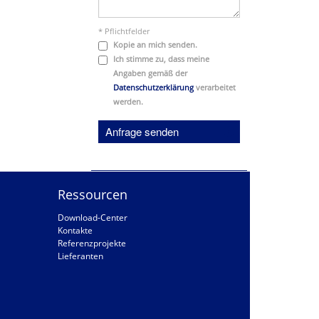
* Pflichtfelder
Kopie an mich senden.
Ich stimme zu, dass meine
Angaben gemäß der
Datenschutzerklärung
verarbeitet
werden.
Anfrage senden
Ressourcen
Download-Center
Kontakte
Referenzprojekte
Lieferanten