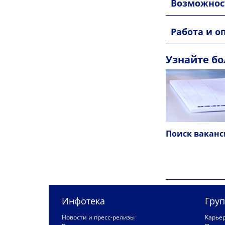
Возможност
Работа и о
Узнайте бо
Поиск вакан
Инфотека
Груп
Новости и пресс-релизы
Карье