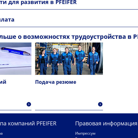
и для развития в PFEIFER
плата
льше о возможностях трудоустройства в P
сий
Подача резюме
па компаний PFEIFER
Правовая информация
ра
Импрессум