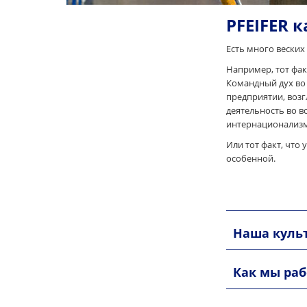
PFEIFER 
Есть много веских
Например, тот фак
Командный дух во
предприятии, возг
деятельность во в
интернационализм
Или тот факт, что 
особенной.
Наша куль
Как мы ра