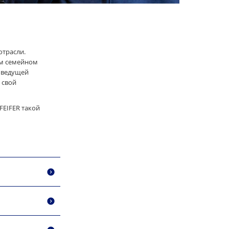
отрасли.
ем семейном
, ведущей
 свой
PFEIFER такой