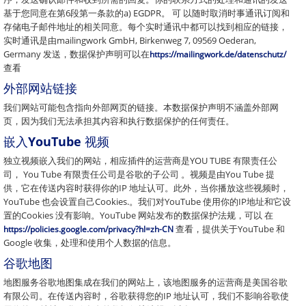
基于您同意在第6段第一条款的a) EGDPR。 可 以随时取消时事通讯订阅和
存储电子邮件地址的相关同意。每个实时通讯中都可以找到相应的链接，
实时通讯是由mailingwork GmbH, Birkenweg 7, 09569 Oederan,
Germany 发送，数据保护声明可以在
https://mailingwork.de/datenschutz/
查看
外部网站链接
我们网站可能包含指向外部网页的链接。本数据保护声明不涵盖外部网
页，因为我们无法承担其内容和执行数据保护的任何责任。
嵌入YouTube 视频
独立视频嵌入我们的网站，相应插件的运营商是YOU TUBE 有限责任公
司， You Tube 有限责任公司是谷歌的子公司 。视频是由You Tube 提
供，它在传送内容时获得你的IP 地址认可。此外，当你播放这些视频时，
YouTube 也会设置自己Cookies.。我们对YouTube 使用你的IP地址和它设
置的Cookies 没有影响。YouTube 网站发布的数据保护法规，可以 在
查看，提供关于YouTube 和
https://policies.google.com/privacy?hl=zh-CN
Google 收集，处理和使用个人数据的信息。
谷歌地图
地图服务谷歌地图集成在我们的网站上，该地图服务的运营商是美国谷歌
有限公司。在传送内容时，谷歌获得您的IP 地址认可，我们不影响谷歌使