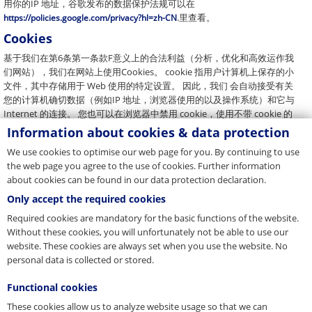
用你的IP 地址，谷歌发布的数据保护法规可以在
.里查看。
https://policies.google.com/privacy?hl=zh-CN
Cookies
基于我们在第6条第一条款F意义上的合法利益（分析，优化和高效运作我
们网站），我们在网站上使用Cookies。 cookie 指用户计算机上保存的小
文件，其中存储用于 Web 使用的特定设置。 因此，我们 会自动接受有关
您的计算机确切数据（例如IP 地址，浏览器使用的以及操作系统）和它与
Internet 的连接。 您也可以在浏览器中禁用 cookie，使用不带 cookie 的
网页。但禁用 cookie 可能限制网页的舒适度和功能范围。要了解如何停
Information about cookies & data protection
用浏览器中的 cookie，请使用帮助功能。
We use cookies to optimise our web page for you. By continuing to use
Google Analytics
the web page you agree to the use of cookies. Further information
about cookies can be found in our data protection declaration.
基于我们在第6条第一条款F意义上的合法利益（分析，优化和高效运作我
们网站），我们在网站上使用Google Analytics，一个由谷歌公司提供的
Only accept the required cookies
网络分析服务。 。Google Analytics 使用“Cookie”。Cookie 指用户计算机
Required cookies are mandatory for the basic functions of the website.
上保存的小文件，允许分析网站的使用。Google 可以代表我们使用这些
Without these cookies, you will unfortunately not be able to use our
信息分析网站的使用，准备与网站活动有关的报告。 Cookie 生成的与本
website. These cookies are always set when you use the website. No
网站使用有关的信息通常传输到美国的 Google 服务器并存储在这里。按
personal data is collected or stored.
照法规要求，IP 匿名功能在我们网站激活，即您的 IP 地址在欧盟成员国
或欧洲经济区协议其他签约国内已经缩写并匿名。浏览器在 Google
Functional cookies
Analytics 范围内传递的 IP 地址不加入其他 Google 数据。
These cookies allow us to analyze website usage so that we can