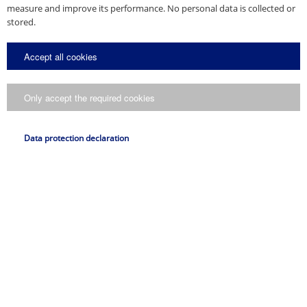
您也可以在浏览器中禁用 cookie，使用不带 cookie 的网站。但禁用
measure and improve its performance. No personal data is collected or
cookie 可能限制网页的便捷性和功能范围。要了解如何停用浏览器中的
stored.
cookie，请使用帮助功能。
此外，您还可以从下面的链接下载安装浏览器插件，阻止记录 cookie 产
Accept all cookies
生的网站相关数据（包括您的 IP 地址）以及 Google 对上述数据的处理：
https://tools.google.com/dlpage/gaoptout?hl=zh-CN
Only accept the required cookies
作为移动设备上浏览器插件的备选选择，请单击此
阻止 Google
链接
Analytics 以后记录此网站内容。这样操作以后，将在您的设备上存储选择
的 cookie。如果要删除 cookie，必须再次单击该链接。
Data protection declaration
使用脚本库和嵌入式字体
为了在所有浏览器中正确显示我们的内容，并以图形化的方式显示，我们
在这个网站上使用脚本库和嵌入式字体库。脚本库和嵌入式字体库的调用
会自动与库操作符的连接。因此，相应库的操作人员可能会收集和分析这
些调用的数据。
我们网站上使用的嵌入式字体是由美国Monotype Imaging Holdings Inc
公司提供。
在
可以找到库操作员的数据保
https://www.myfonts.com/info/legal/#Privacy
护指南。
Facebook粉丝页/洞察数据