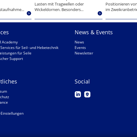
Lasten mit Tragwellen oder
Positionieren von
staufnahme...
Wickeldornen. Besonders...
im Zweikranbetrie
ices
News & Events
R Academy
News
Services für Seil- und Hebetechnik
Events
eistungen für Seile
Newsletter
scher Support
tliches
Social
ssum
chutz
ance
-Einstellungen