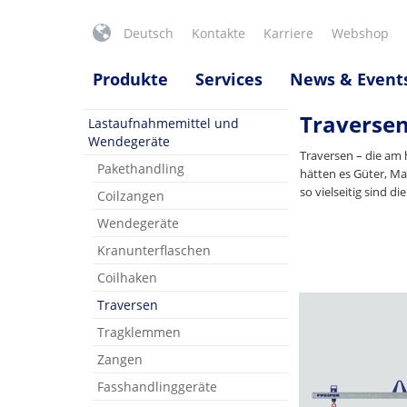
Deutsch
Kontakte
Karriere
Webshop
Produkte
Services
News & Event
Traverse
Lastaufnahmemittel und
Wendegeräte
Traversen – die am 
Pakethandling
hätten es Güter, Ma
so vielseitig sind d
Coilzangen
Wendegeräte
Kranunterflaschen
Coilhaken
Traversen
Tragklemmen
Zangen
Fasshandlinggeräte