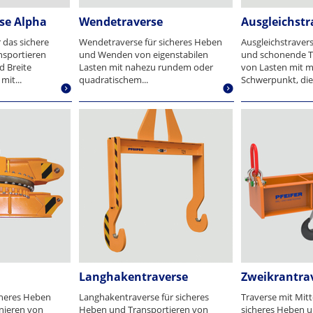
se Alpha
Wendetraverse
Ausgleichstr
 das sichere
Wendetraverse für sicheres Heben
Ausgleichstravers
sportieren
und Wenden von eigenstabilen
und schonende T
d Breite
Lasten mit nahezu rundem oder
von Lasten mit m
mit...
quadratischem...
Schwerpunkt, die 
Langhakentraverse
Zweikrantra
cheres Heben
Langhakentraverse für sicheres
Traverse mit Mitt
nieren von
Heben und Transportieren von
sicheres Heben u