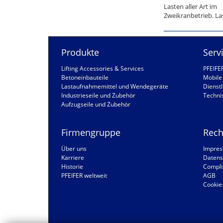
Lasten aller Art im
Zweikranbetrieb. La
Produkte
Serv
Lifting Accessories & Services
PFEIFE
Betoneinbauteile
Mobile 
Lastaufnahmemittel und Wendegeräte
Dienstl
Industrieseile und Zubehör
Techni
Aufzugseile und Zubehör
Firmengruppe
Rech
Über uns
Impre
Karriere
Datens
Historie
Compli
PFEIFER weltweit
AGB
Cookie