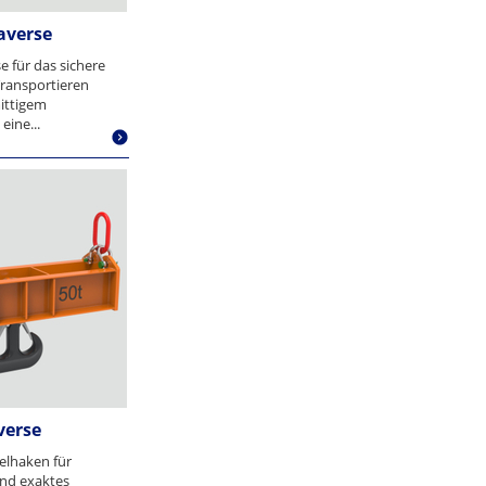
averse
e für das sichere
ransportieren
ittigem
eine...
verse
elhaken für
nd exaktes