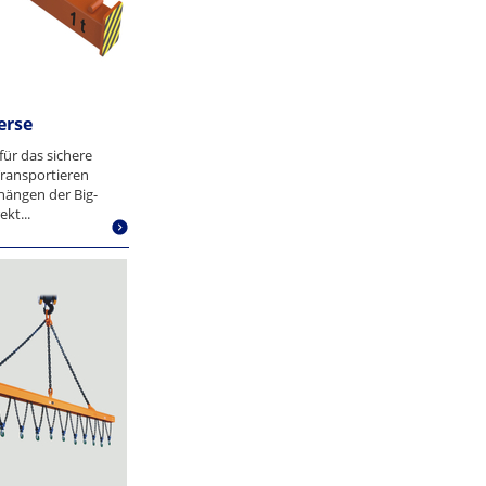
erse
für das sichere
ransportieren
hängen der Big-
kt...