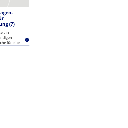
lagen-
ür
ng (7)
elt in
endigen
che für eine
herung...