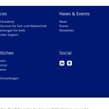
ices
News & Events
R Academy
News
Services für Seil- und Hebetechnik
Events
eistungen für Seile
Newsletter
scher Support
tliches
Social
ssum
chutz
ance
-Einstellungen